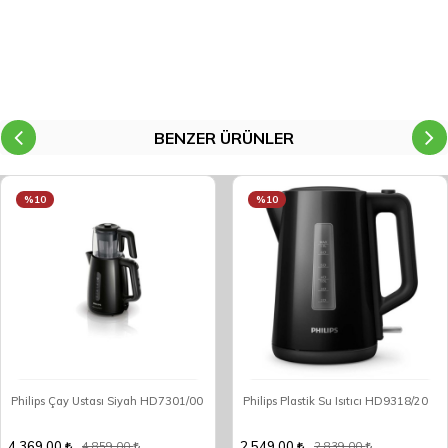
YORUM YAP
BENZER ÜRÜNLER
%10
%10
Philips Çay Ustası Siyah HD7301/00
Philips Plastik Su Isıtıcı HD9318/20
4.369,00
2.549,00
4.859,00
2.839,00