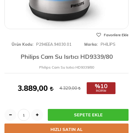
Favorilere Ekle
Ürün Kodu
P294EEA.94030.01
Marka
PHİLİPS
Philips Cam Su Isıtıcı HD9339/80
Philips Cam Su Isıtıcı HD9339/80
%10
3.889,00
4.329,00
İNDIRIM
SEPETE EKLE
HIZLI SATIN AL