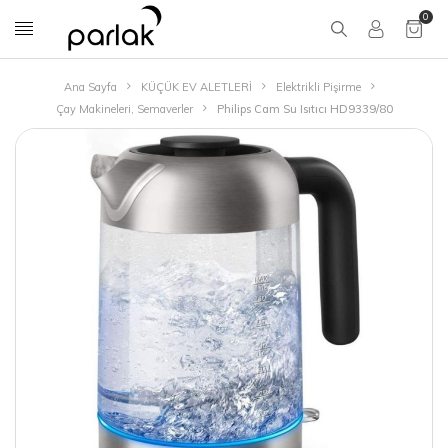
0
Ana Sayfa
KÜÇÜK EV ALETLERİ
Elektrikli Pişirme
Çay Makineleri, Semaverler
Philips Cam Su Isıtıcı HD9339/80