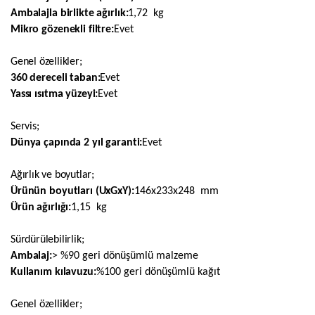
Ambalajla birlikte ağırlık:
1,72 kg
Mikro gözenekli filtre:
Evet
Genel özellikler;
360 dereceli taban:
Evet
Yassı ısıtma yüzeyi:
Evet
Servis;
Dünya çapında 2 yıl garanti:
Evet
Ağırlık ve boyutlar;
Ürünün boyutları (UxGxY):
146x233x248 mm
Ürün ağırlığı:
1,15 kg
Sürdürülebilirlik;
Ambalaj:
> %90 geri dönüşümlü malzeme
Kullanım kılavuzu:
%100 geri dönüşümlü kağıt
Genel özellikler;