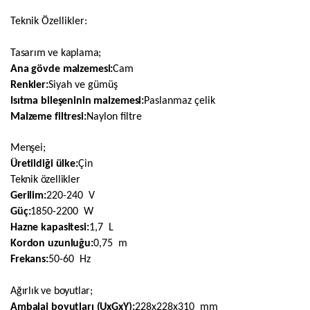
Teknik Özellikler:
Tasarım ve kaplama;
Ana gövde malzemesi:
Cam
Renkler:
Siyah ve gümüş
Isıtma bileşeninin malzemesi:
Paslanmaz çelik
Malzeme filtresi:
Naylon filtre
Menşei;
Üretildiği ülke:
Çin
Teknik özellikler
Gerilim:
220-240 V
Güç:
1850-2200 W
Hazne kapasitesi:
1,7 L
Kordon uzunluğu:
0,75 m
Frekans:
50-60 Hz
Ağırlık ve boyutlar;
Ambalaj boyutları (UxGxY):
228x228x310 mm