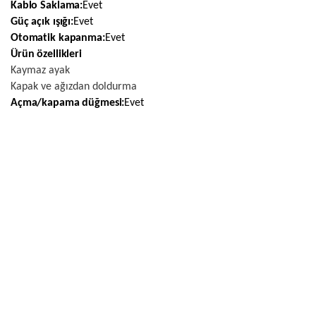
Kablo Saklama:
Evet
Güç açık ışığı:
Evet
Otomatik kapanma:
Evet
Ürün özellikleri
Kaymaz ayak
Kapak ve ağızdan doldurma
Açma/kapama düğmesi:
Evet
TAKSIT
TAKSIT TUTARI
TOPLAM TUTAR
Peşin
3.889,00
3.889,00