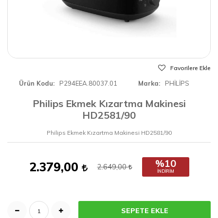
Favorilere Ekle
Ürün Kodu
P294EEA.80037.01
Marka
PHİLİPS
Philips Ekmek Kızartma Makinesi
HD2581/90
Philips Ekmek Kızartma Makinesi HD2581/90
%10
2.379,00
2.649,00
İNDIRIM
SEPETE EKLE