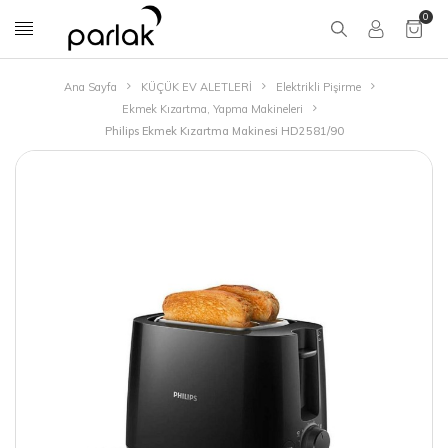
0
Ana Sayfa
KÜÇÜK EV ALETLERİ
Elektrikli Pişirme
Ekmek Kızartma, Yapma Makineleri
Philips Ekmek Kızartma Makinesi HD2581/90