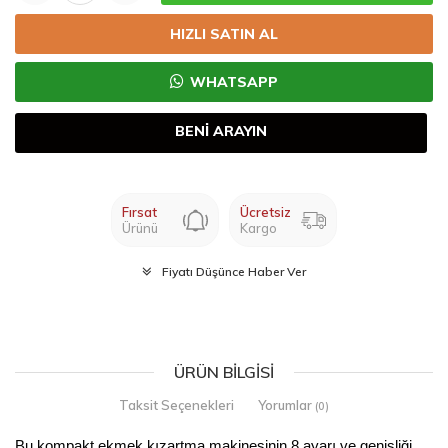
HIZLI SATIN AL
WHATSAPP
BENİ ARAYIN
Fırsat
Ücretsiz
Ürünü
Kargo
Fiyatı Düşünce Haber Ver
ÜRÜN BILGISI
Taksit Seçenekleri
Yorumlar
(0)
Bu kompakt ekmek kızartma makinesinin 8 ayarı ve genişliği