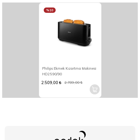
%10
Philips Ekmek Kızartma Makinesi
HD2590/90
2.509,00
2.789,00