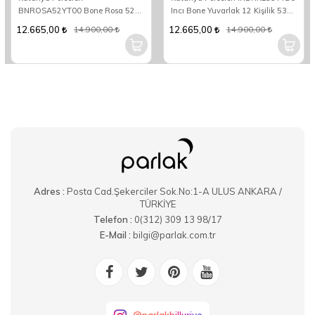
BNROSA52YT00 Bone Rosa 52
Incı Bone Yuvarlak 12 Kişilik 53
Parça Yemek Takımı
Parça Yuvarlak Yemek Takımı
12.665,00
12.665,00
14.900,00
14.900,00
Adres :
Posta Cad.Şekerciler Sok.No:1-A ULUS ANKARA /
TÜRKİYE
Telefon :
0(312) 309 13 98/17
E-Mail :
bilgi@parlak.com.tr