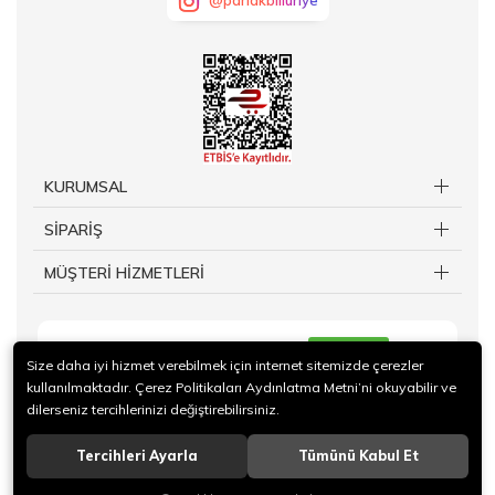
@parlakbilluriye
KURUMSAL
SİPARİŞ
MÜŞTERİ HİZMETLERİ
KAYIT OL
Size daha iyi hizmet verebilmek için internet sitemizde çerezler
kullanılmaktadır. Çerez Politikaları Aydınlatma Metni’ni okuyabilir ve
dilerseniz tercihlerinizi değiştirebilirsiniz.
Tercihleri Ayarla
Tümünü Kabul Et
© 2019 TAKİ Kuy.Billuriye.Ltd Sti. Tüm hakları saklıdır.