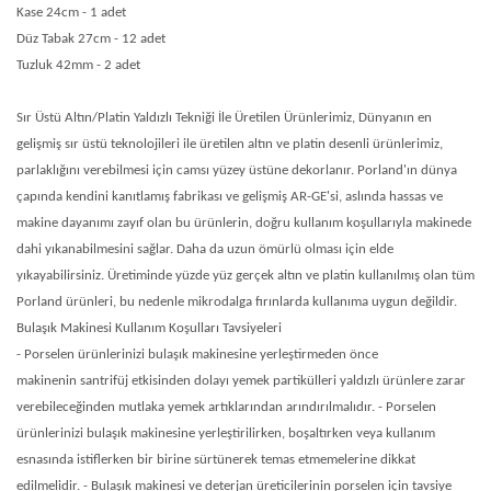
Kase 24cm - 1 adet
Düz Tabak 27cm - 12 adet
Tuzluk 42mm - 2 adet
Sır Üstü Altın/Platin Yaldızlı Tekniği İle Üretilen Ürünlerimiz, Dünyanın en
gelişmiş sır üstü teknolojileri ile üretilen altın ve platin desenli ürünlerimiz,
parlaklığını verebilmesi için camsı yüzey üstüne dekorlanır. Porland'ın dünya
çapında kendini kanıtlamış fabrikası ve gelişmiş AR-GE'si, aslında hassas ve
makine dayanımı zayıf olan bu ürünlerin, doğru kullanım koşullarıyla makinede
dahi yıkanabilmesini sağlar. Daha da uzun ömürlü olması için elde
yıkayabilirsiniz. Üretiminde yüzde yüz gerçek altın ve platin kullanılmış olan tüm
Porland ürünleri, bu nedenle mikrodalga fırınlarda kullanıma uygun değildir.
Bulaşık Makinesi Kullanım Koşulları Tavsiyeleri
- Porselen ürünlerinizi bulaşık makinesine yerleştirmeden önce
makinenin santrifüj etkisinden dolayı yemek partikülleri yaldızlı ürünlere zarar
verebileceğinden mutlaka yemek artıklarından arındırılmalıdır. - Porselen
ürünlerinizi bulaşık makinesine yerleştirilirken, boşaltırken veya kullanım
esnasında istiflerken bir birine sürtünerek temas etmemelerine dikkat
edilmelidir. - Bulaşık makinesi ve deterjan üreticilerinin porselen için tavsiye