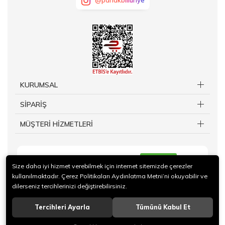
@parlakbilluriye
KURUMSAL
SİPARİŞ
MÜŞTERİ HİZMETLERİ
KAYIT OL
Size daha iyi hizmet verebilmek için internet sitemizde çerezler
kullanılmaktadır. Çerez Politikaları Aydınlatma Metni’ni okuyabilir ve
dilerseniz tercihlerinizi değiştirebilirsiniz.
Tercihleri Ayarla
Tümünü Kabul Et
© 2019 TAKİ Kuy.Billuriye.Ltd Sti. Tüm hakları saklıdır.