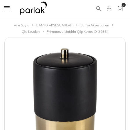
0
Ana Sayfa
BANYO AKSESUARLARI
Banyo Aksesuarları
Çöp Kovaları
Primanova Matılda Çöp Kovası D-20364