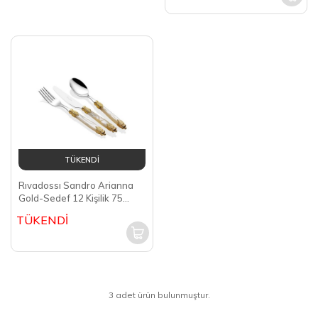
TÜKENDİ
Rıvadossı Sandro Arianna
Gold-Sedef 12 Kişilik 75
Parça Çatal Kaşık Bıçak
TÜKENDİ
Takımı ICRS17GO75A12
3 adet ürün bulunmuştur.