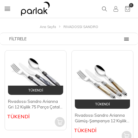
0
Ana Sayfa
RIVADOSSI SANDRO
FILTRELE
TÜKENDİ
Rıvadossı Sandro Arianna
TÜKENDİ
Gri 12 Kişilik 75 Parça Çatal
Kaşık Bıçak Takımı
Rıvadossı Sandro Arianna
TÜKENDİ
ICRS1775A10
Gümüş-Şampanya 12 Kişilik
75 Parça Çatal Kaşık Bıçak
TÜKENDİ
Takımı ICRS17CR75A02