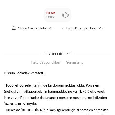
Fırsat
Ürünü
Stoğa Girince Haber Ver
Fiyatı Düşünce Haber Ver
ÜRÜN BILGISI
Taksit Seçenekleri
Yorumlar
(0)
Lüksün Sofradaki Zerafeti...
1800 yılı porselen tarihinde bir dönüm noktası oldu. Porselen
üreticisi bir İngiliz,porselenin hammaddesine kemik külü ekleyerek
ince ve zarif bir o kadar da dayanıklı porselen meydana getirdi.Adını
‘BONE CHINA’ koydu.
Türkçe de ‘BONE CHİNA ‘nın karşılığı kemik çinisi porselen demektir.