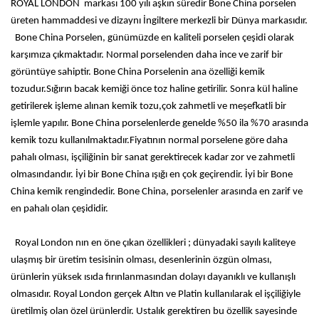
ROYAL LONDON markası 100 yılı aşkın süredir Bone China porselen
üreten hammaddesi ve dizaynı İngiltere merkezli bir Dünya markasıdır.
Bone China Porselen, günümüzde en kaliteli porselen çeşidi olarak
karşımıza çıkmaktadır. Normal porselenden daha ince ve zarif bir
görüntüye sahiptir. Bone China Porselenin ana özelliği kemik
tozudur.Sığırın bacak kemiği önce toz haline getirilir. Sonra kül haline
getirilerek işleme alınan kemik tozu,çok zahmetli ve meşefkatli bir
işlemle yapılır. Bone China porselenlerde genelde %50 ila %70 arasında
kemik tozu kullanılmaktadır.Fiyatının normal porselene göre daha
pahalı olması, işçiliğinin bir sanat gerektirecek kadar zor ve zahmetli
olmasındandır. İyi bir Bone China ışığı en çok geçirendir. İyi bir Bone
China kemik rengindedir. Bone China, porselenler arasında en zarif ve
en pahalı olan çeşididir.
Royal London nın en öne çıkan özellikleri ; dünyadaki sayılı kaliteye
ulaşmış bir üretim tesisinin olması, desenlerinin özgün olması,
ürünlerin yüksek ısıda fırınlanmasından dolayı dayanıklı ve kullanışlı
olmasıdır. Royal London gerçek Altın ve Platin kullanılarak el işçiliğiyle
üretilmiş olan özel ürünlerdir. Ustalık gerektiren bu özellik sayesinde