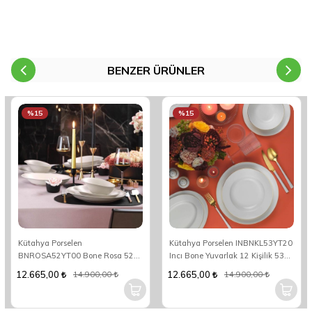
BENZER ÜRÜNLER
%15
%15
Kütahya Porselen
Kütahya Porselen INBNKL53YT20
BNROSA52YT00 Bone Rosa 52
Incı Bone Yuvarlak 12 Kişilik 53
Parça Yemek Takımı
Parça Yuvarlak Yemek Takımı
12.665,00
12.665,00
14.900,00
14.900,00