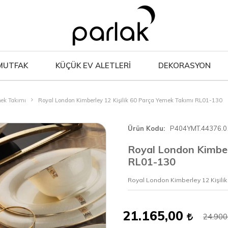
MUTFAK
KÜÇÜK EV ALETLERİ
DEKORASYON
mek Takımı
Royal London Kimberley 12 Kişilik 60 Parça Yemek Takımı RL01-130
Ürün Kodu
P404YMT.44376.0
Royal London Kimber
RL01-130
Royal London Kimberley 12 Kişili
21.165,00
24.900