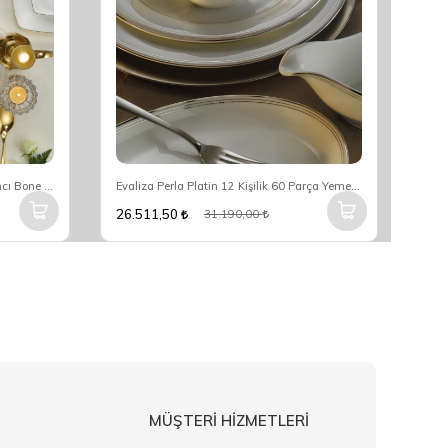
Kütahya Porselen INBNMR53YT20 Incı Bone Mare 12 Kişilik 53 Parça Kare Altın Yemek Takımı
Evaliza Perla Platin 12 Kişilik 60 Parça Yemek Takımı (20516)
26.511,50
12.
31.190,00
MÜŞTERİ HİZMETLERİ