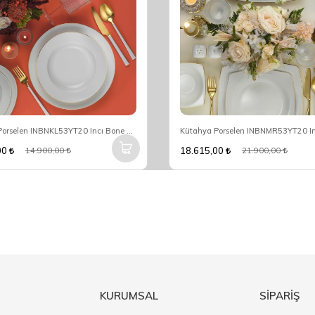
Kütahya Porselen INBNKL53YT20 Incı Bone Yuvarlak 12 Kişilik 53 Parça Yuvarlak Yemek Takımı
00
18.615,00
14.900,00
21.900,00
KURUMSAL
SİPARİŞ