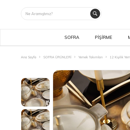
SOFRA
PİŞİRME
Ana Sayfa
SOFRA ÜRÜNLERİ
Yemek Takımları
12 Kişilik Ye