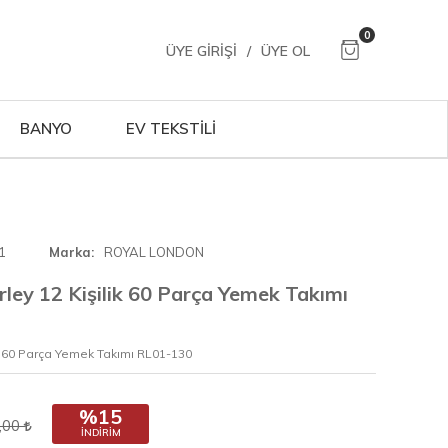
0
ÜYE GIRIŞI
/
ÜYE OL
BANYO
EV TEKSTİLİ
1
Marka
ROYAL LONDON
ley 12 Kişilik 60 Parça Yemek Takımı
k 60 Parça Yemek Takımı RL01-130
%15
,00
İNDIRIM