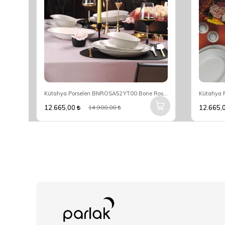
Maxx Doria Palace Silver Nagi 12 Kişilik 72 Parça Yemek Takımı PA2029
Kütahya Porselen BNROSA52YT00 Bone Rosa 52 Parça Yemek Takımı
12.665,00
12.665,
14.900,00