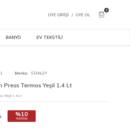
0
ÜYE GIRIŞI
/
ÜYE OL
BANYO
EV TEKSTİLİ
01
Marka
STANLEY
h Press Termos Yeşil 1.4 Lt
 Yeşil 1.4 Lt
%10
İNDIRIM