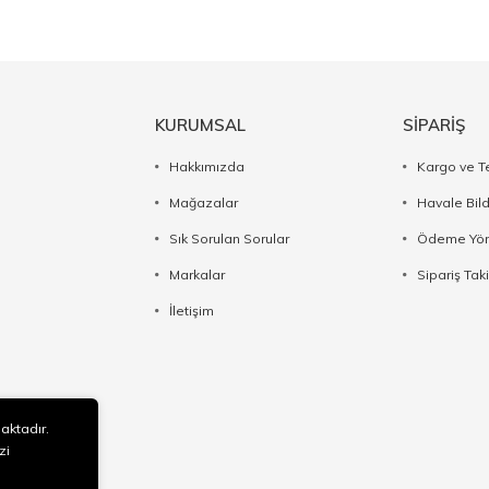
KURUMSAL
SİPARİŞ
Hakkımızda
Kargo ve T
Mağazalar
Havale Bil
Sık Sorulan Sorular
Ödeme Yön
Markalar
Sipariş Taki
İletişim
maktadır.
zi