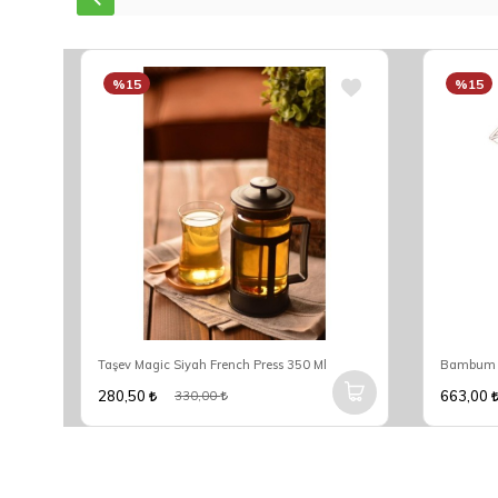
%15
%15
1017
Taşev Magic Siyah French Press 350 Ml
280,50
663,00
330,00