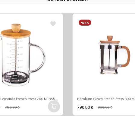
%15
Bambum Leonardo French Press 700 Ml B5570
Bambum Ginza French Press 800 M
790,50
780,00
930,00