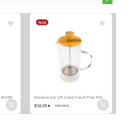
%15
%
l B2488
Bambum Azir Çift Cidarlı French Press 350 Ml B6304
816,00
1.1
960,00