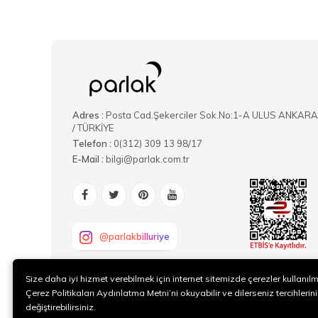
Adres :
Posta Cad.Şekerciler Sok.No:1-A ULUS ANKARA
/ TÜRKİYE
Telefon :
0(312) 309 13 98/17
E-Mail :
bilgi@parlak.com.tr
@parlakbilluriye
Size daha iyi hizmet verebilmek için internet sitemizde çerezler kullanıl
Çerez Politikaları Aydınlatma Metni’ni okuyabilir ve dilerseniz tercihlerini
değiştirebilirsiniz.