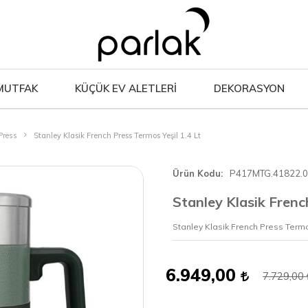
MUTFAK
KÜÇÜK EV ALETLERİ
DEKORASYON
Press
Stanley Klasik French Press Termos Yeşil 1.4 Lt
Ürün Kodu
P417MTG.41822.
Stanley Klasik Frenc
Stanley Klasik French Press Termos
6.949,00
7.729,00