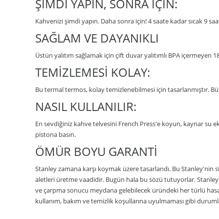
ŞİMDİ YAPIN, SONRA İÇİN:
Kahvenizi şimdi yapın. Daha sonra için! 4 saate kadar sıcak 9 saat
SAĞLAM VE DAYANIKLI
Üstün yalıtım sağlamak için çift duvar yalıtımlı BPA içermeyen 1
TEMİZLEMESİ KOLAY:
Bu termal termos, kolay temizlenebilmesi için tasarlanmıştır. Büt
NASIL KULLANILIR:
En sevdiğiniz kahve telvesini French Press'e koyun, kaynar su e
pistona basın.
ÖMÜR BOYU GARANTİ
Stanley zamana karşı koymak üzere tasarlandı. Bu Stanley'nin si
aletleri üretme vaadidir. Bugün hala bu sözü tutuyorlar. Stanle
ve çarpma sonucu meydana gelebilecek üründeki her türlü hasar v
kullanım, bakım ve temizlik koşullarına uyulmaması gibi durum