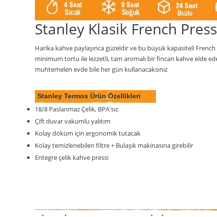
Stanley Klasik French Pres
Harika kahve paylaşınca güzeldir ve bu büyük kapasiteli French P
minimum tortu ile lezzetli, tam aromalı bir fincan kahve elde ed
muhtemelen evde bile her gün kullanacaksınız
Stanley Termos Ürün Özellikleri
18/8 Paslanmaz Çelik, BPA'sız
Çift duvar vakumlu yalıtım
Kolay döküm için ergonomik tutacak
Kolay temizlenebilen filtre + Bulaşık makinasına girebilir
Entegre çelik kahve pressi