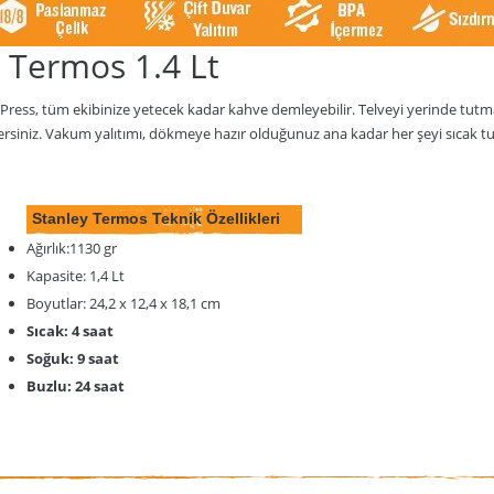
s Termos 1.4 Lt
ress, tüm ekibinize yetecek kadar kahve demleyebilir. Telveyi yerinde tutmak 
ersiniz. Vakum yalıtımı, dökmeye hazır olduğunuz ana kadar her şeyi sıcak tuta
Stanley Termos Teknik Özellikleri
Ağırlık:1130 gr
Kapasite: 1,4 Lt
Boyutlar: 24,2 x 12,4 x 18,1 cm
Sıcak: 4 saat
Soğuk: 9 saat
Buzlu: 24 saat