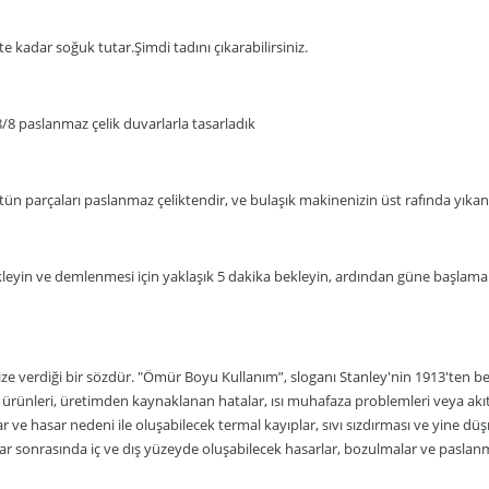
e kadar soğuk tutar.Şimdi tadını çıkarabilirsiniz.
8/8 paslanmaz çelik duvarlarla tasarladık
ün parçaları paslanmaz çeliktendir, ve bulaşık makinenizin üst rafında yıkana
kleyin ve demlenmesi için yaklaşık 5 dakika bekleyin, ardından güne başlamak
ze verdiği bir sözdür. "Ömür Boyu Kullanım”, sloganı Stanley'nin 1913'ten b
y ürünleri, üretimden kaynaklanan hatalar, ısı muhafaza problemleri veya ak
e hasar nedeni ile oluşabilecek termal kayıplar, sıvı sızdırması ve yine düş
lar sonrasında iç ve dış yüzeyde oluşabilecek hasarlar, bozulmalar ve pasl