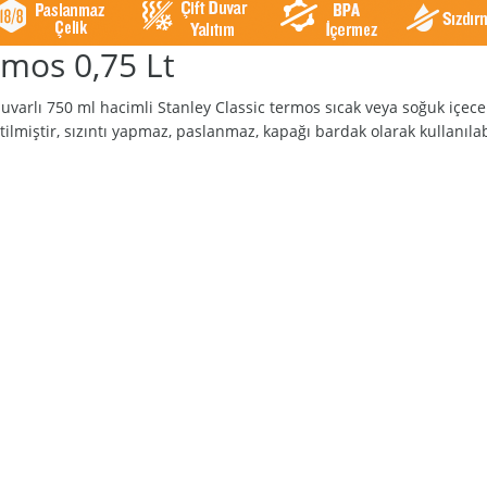
rmos 0,75 Lt
duvarlı 750 ml hacimli Stanley Classic termos sıcak veya soğuk içece
lmiştir, sızıntı yapmaz, paslanmaz, kapağı bardak olarak kullanılabil