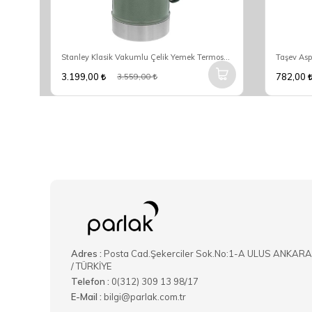
Stanley The Aerolight IceFlow Tigerlily Soğuk Su Termosu 0,60 Lt
Stanley Klasik Vakumlu Çelik Yemek Termosu 0.94 Lt - Yeşil
3.199,00
782,00
3.559,00
Adres :
Posta Cad.Şekerciler Sok.No:1-A ULUS ANKARA
/ TÜRKİYE
Telefon :
0(312) 309 13 98/17
E-Mail :
bilgi@parlak.com.tr