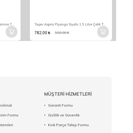
Taşev Aspira Kırmızı 1.5 Litre Çelik Termos T3465
Taşev Aspira Piyango Siyahı 1.5 Litre Çelik Termos T3464
782,00
782
920,00
MÜŞTERİ HİZMETLERİ
eslimat
Garanti Formu
dirim Formu
Gizlilik ve Güvenlik
temleri
Kırık Parça Talep Formu