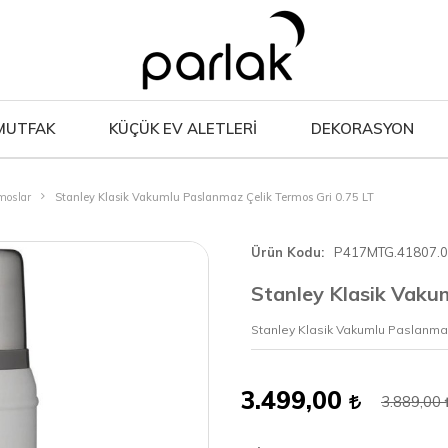
MUTFAK
KÜÇÜK EV ALETLERİ
DEKORASYON
moslar
Stanley Klasik Vakumlu Paslanmaz Çelik Termos Gri 0.75 LT
Ürün Kodu
P417MTG.41807.
Stanley Klasik Vaku
Stanley Klasik Vakumlu Paslanmaz
3.499,00
3.889,00