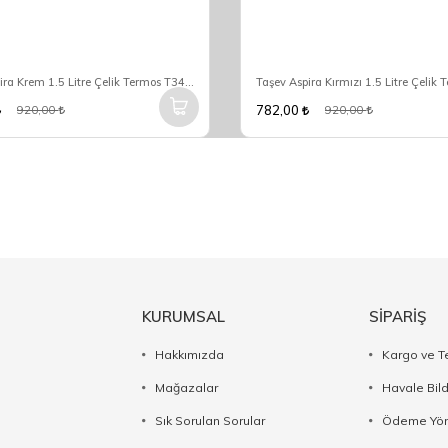
Taşev Aspira Krem 1.5 Litre Çelik Termos T3466
782,00
920,00
920,00
KURUMSAL
SİPARİŞ
Hakkımızda
Kargo ve T
Mağazalar
Havale Bil
Sık Sorulan Sorular
Ödeme Yön