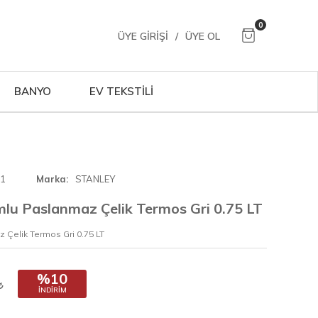
0
ÜYE GIRIŞI
/
ÜYE OL
BANYO
EV TEKSTİLİ
01
Marka
STANLEY
mlu Paslanmaz Çelik Termos Gri 0.75 LT
 Çelik Termos Gri 0.75 LT
%10
İNDIRIM