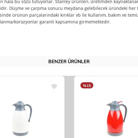
ün hala bu sözü tutuyorlar. Stanley ürünleri, üretimden kaynaklana
lidir. Düşme ve çarpma sonucu meydana gelebilecek üründeki her tü
esinde ürünün parçalarındaki kırıklar vb ile kullanım, bakım ve tem
aslanma/korozyonlar garanti kapsamına girmemektedir.
BENZER ÜRÜNLER
%15