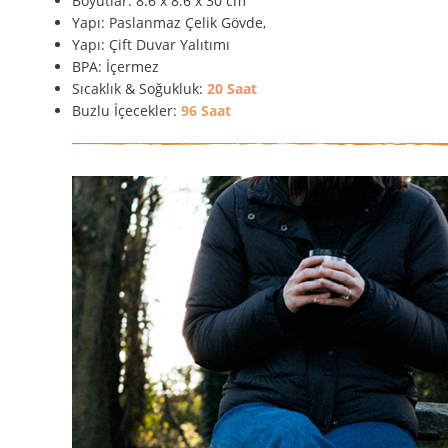
Boyutlar: 8.6 x 8.6 x 30 cm
Yapı: Paslanmaz Çelik Gövde,
Yapı: Çift Duvar Yalıtımı
BPA: İçermez
Sıcaklık & Soğukluk:
20 Saat
Buzlu İçecekler:
96 Saat