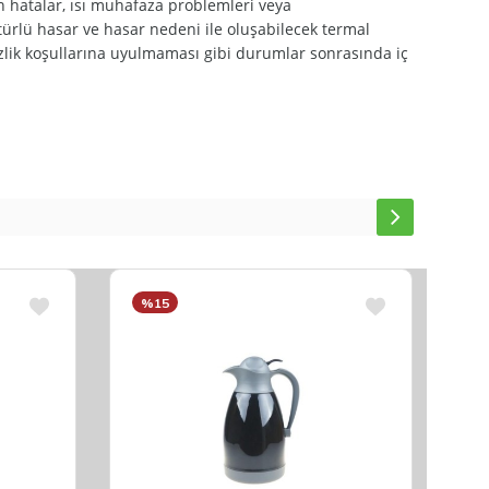
n hatalar, ısı muhafaza problemleri veya
rlü hasar ve hasar nedeni ile oluşabilecek termal
izlik koşullarına uyulmaması gibi durumlar sonrasında iç
%15
%