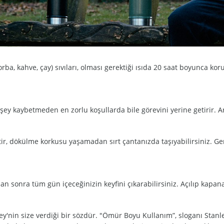
a, kahve, çay) sıvıları, olması gerektiği ısıda 20 saat boyunca kor
şey kaybetmeden en zorlu koşullarda bile görevini yerine getirir. Ar
ir, dökülme korkusu yaşamadan sırt çantanızda taşıyabilirsiniz. Ge
n sonra tüm gün içeceğinizin keyfini çıkarabilirsiniz. Açılıp kapanan
y'nin size verdiği bir sözdür. "Ömür Boyu Kullanım”, sloganı Stanl