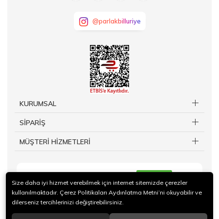
@parlakbilluriye
KURUMSAL
SİPARİŞ
MÜŞTERİ HİZMETLERİ
KAYIT OL
Size daha iyi hizmet verebilmek için internet sitemizde çerezler
kullanılmaktadır. Çerez Politikaları Aydınlatma Metni’ni okuyabilir ve
dilerseniz tercihlerinizi değiştirebilirsiniz.