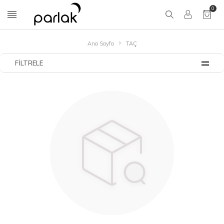
0
Ana Sayfa
TAÇ
FILTRELE