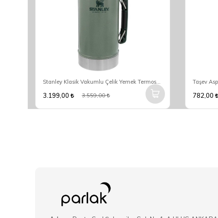
Stanley The Aerolight IceFlow Tigerlily Soğuk Su Termosu 0,60 Lt
Stanley Klasik Vakumlu Çelik Yemek Termosu 0.94 Lt - Yeşil
3.199,00
782,00
3.559,00