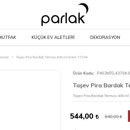
MUTFAK
KÜÇÜK EV ALETLERİ
DEKORASYON
moslar
Taşev Pira Bardak Termos 400 ml Krem T3704
Ürün Kodu
P402MTG.43704.
Taşev Pira Bardak 
Taşev Pira Bardak Termos 400 ml
544,00
640,00