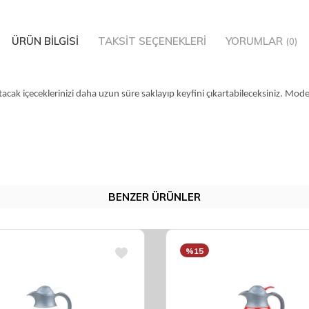
ÜRÜN BILGISI
TAKSIT SEÇENEKLERI
YORUMLAR
(0)
sıtacak içeceklerinizi daha uzun süre saklayıp keyfini çıkartabileceksiniz. M
BENZER ÜRÜNLER
%15