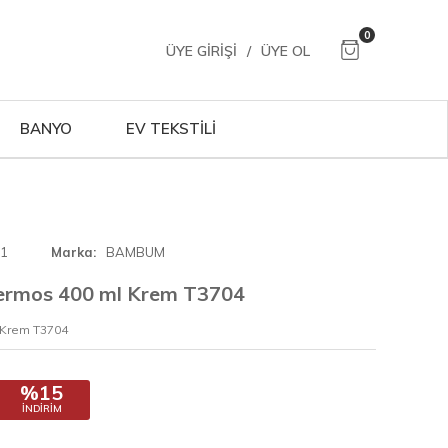
0
ÜYE GIRIŞI
/
ÜYE OL
BANYO
EV TEKSTİLİ
01
Marka
BAMBUM
Termos 400 ml Krem T3704
 Krem T3704
%15
İNDIRIM