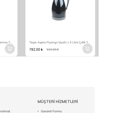
Taşev Aspira Kırmızı 1.5 Litre Çelik Termos T3465
Taşev Aspira Piyango Siyahı 1.5 Litre Çelik Termos T3464
782,00
782
920,00
MÜŞTERİ HİZMETLERİ
eslimat
Garanti Formu