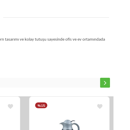
odern tasarımı ve kolay tutuşu sayesinde ofis ve ev ortamındada
%15
%