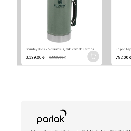
Stanley The Aerolight IceFlow Tigerlily Soğuk Su Termosu 0,60 Lt
Stanley Klasik Vakumlu Çelik Yemek Termosu 0.94 Lt - Yeşil
3.199,00
782,00
3.559,00