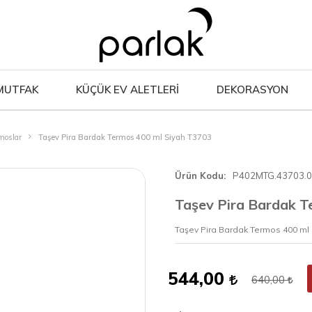
MUTFAK
KÜÇÜK EV ALETLERİ
DEKORASYON
moslar
Taşev Pira Bardak Termos 400 ml Siyah T3703
Ürün Kodu
P402MTG.43703.
Taşev Pira Bardak T
Taşev Pira Bardak Termos 400 ml
544,00
640,00