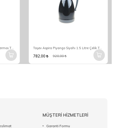
Taşev Aspira Kırmızı 1.5 Litre Çelik Termos T3465
Taşev Aspira Piyango Siyahı 1.5 Litre Çelik Termos T3464
782,00
782
920,00
MÜŞTERİ HİZMETLERİ
eslimat
Garanti Formu