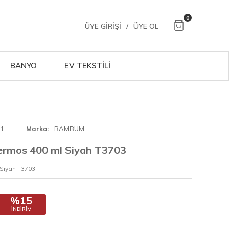
0
ÜYE GIRIŞI
/
ÜYE OL
BANYO
EV TEKSTİLİ
01
Marka
BAMBUM
ermos 400 ml Siyah T3703
 Siyah T3703
%15
İNDIRIM