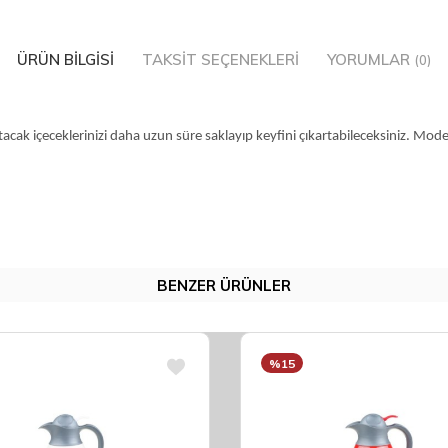
ÜRÜN BILGISI
TAKSIT SEÇENEKLERI
YORUMLAR
(0)
sıtacak içeceklerinizi daha uzun süre saklayıp keyfini çıkartabileceksiniz. M
BENZER ÜRÜNLER
%15