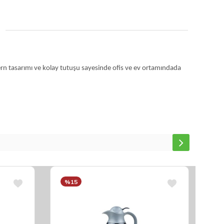
odern tasarımı ve kolay tutuşu sayesinde ofis ve ev ortamındada
%15
%