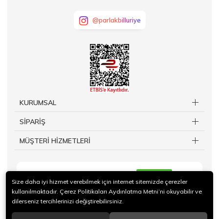
@parlakbilluriye
KURUMSAL
SİPARİŞ
MÜŞTERİ HİZMETLERİ
KAYIT OL
Size daha iyi hizmet verebilmek için internet sitemizde çerezler
kullanılmaktadır. Çerez Politikaları Aydınlatma Metni’ni okuyabilir ve
dilerseniz tercihlerinizi değiştirebilirsiniz.