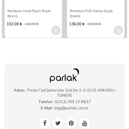
Bambum Hood Peynir Bıçak
Bambum Fulk Hamur Bıçak
B2412
B0463
102,00
136,00
120,00
160,00
Adres :
Posta Cad.Şekerciler Sok.No:1-A ULUS ANKARA /
TÜRKİYE
Telefon :
0(312) 309 13 98/17
E-Mail :
bilgi@parlak.com.tr