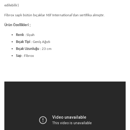
edilebilir)
Fibrox saplı bütün bıçaklar NSf International'dan sertifika almıştır.
Ürün Özellikleri ;
Renk
: Siyah
Bıçak Tipi
: Geniş Ağızlı
Bıçak Uzunluğu
: 23 cm
Sap
: Fibrox