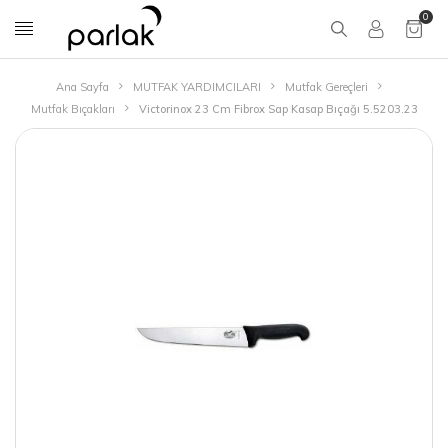
0
Ana Sayfa
MUTFAK YARDIMCILARI
Mutfak Gereçleri
Mutfak Bıçakları
Victorinox 23 Cm Fibrox Sap Kasap Bıçağı 5.5203.23