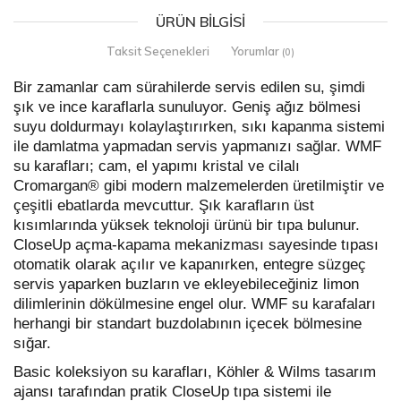
ÜRÜN BILGISI
Taksit Seçenekleri
Yorumlar
(0)
Bir zamanlar cam sürahilerde servis edilen su, şimdi
şık ve ince karaflarla sunuluyor. Geniş ağız bölmesi
suyu doldurmayı kolaylaştırırken, sıkı kapanma sistemi
ile damlatma yapmadan servis yapmanızı sağlar. WMF
su karafları; cam, el yapımı kristal ve cilalı
Cromargan® gibi modern malzemelerden üretilmiştir ve
çeşitli ebatlarda mevcuttur. Şık karafların üst
kısımlarında yüksek teknoloji ürünü bir tıpa bulunur.
CloseUp açma-kapama mekanizması sayesinde tıpası
otomatik olarak açılır ve kapanırken, entegre süzgeç
servis yaparken buzların ve ekleyebileceğiniz limon
dilimlerinin dökülmesine engel olur. WMF su karafaları
herhangi bir standart buzdolabının içecek bölmesine
sığar.
Basic koleksiyon su karafları, Köhler & Wilms tasarım
ajansı tarafından pratik CloseUp tıpa sistemi ile