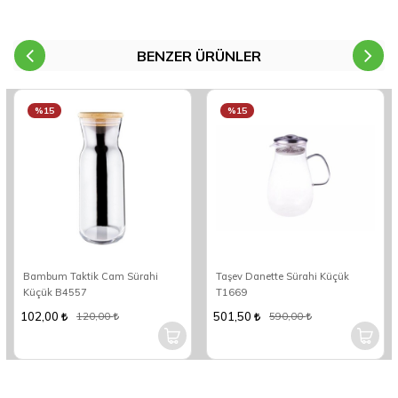
BENZER ÜRÜNLER
%15
%15
Bambum Taktik Cam Sürahi
Taşev Danette Sürahi Küçük
Küçük B4557
T1669
102,00
501,50
120,00
590,00