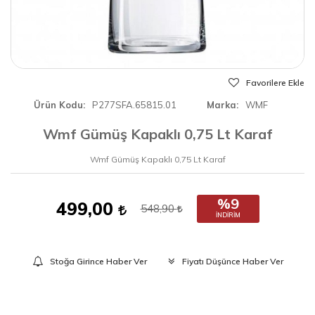
Favorilere Ekle
Ürün Kodu
P277SFA.65815.01
Marka
WMF
Wmf Gümüş Kapaklı 0,75 Lt Karaf
Wmf Gümüş Kapaklı 0,75 Lt Karaf
%9
499,00
548,90
İNDIRIM
Stoğa Girince Haber Ver
Fiyatı Düşünce Haber Ver