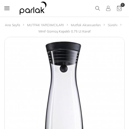
0
Ana Sayfa
MUTFAK YARDIMCILARI
Mutfak Aksesuarları
Sürahi
Wmf Gümüş Kapaklı 0,75 Lt Karaf