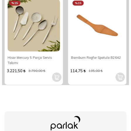
%15
%15
Hisar Mercury 5 Parça Servis
Bambum Rogfor Spatula B2642
Takımı
3.221,50
114,75
3.790,00
135,00