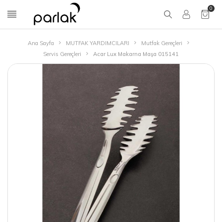
0
Ana Sayfa
MUTFAK YARDIMCILARI
Mutfak Gereçleri
Servis Gereçleri
Acar Lux Makarna Maşa 015141