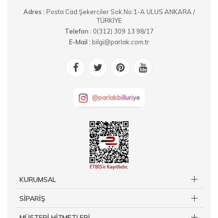
Adres :
Posta Cad.Şekerciler Sok.No:1-A ULUS ANKARA /
TÜRKİYE
Telefon :
0(312) 309 13 98/17
E-Mail :
bilgi@parlak.com.tr
@parlakbilluriye
KURUMSAL
SİPARİŞ
MÜŞTERİ HİZMETLERİ