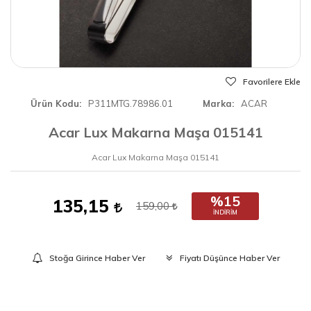
Favorilere Ekle
Ürün Kodu
P311MTG.78986.01
Marka
ACAR
Acar Lux Makarna Maşa 015141
Acar Lux Makarna Maşa 015141
%15
135,15
159,00
İNDIRIM
Stoğa Girince Haber Ver
Fiyatı Düşünce Haber Ver