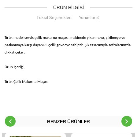
ÜRÜN BILGISI
Taksit Seçenekleri
Yorumlar
(0)
Tırtık model servis çelik makarna maşası, makinede yıkanmaya, çizilmeye ve
paslanmaya karşı dayanıklı çelik gövdeye sahiptir. Şık tasarımıyla sofralarınızda
dikkat çeker.
Ürün İçeriği;
Tırtık Çelik Makarna Maşası
BENZER ÜRÜNLER