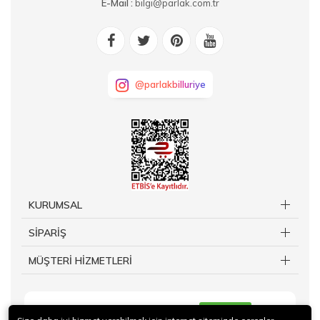
E-Mail :
bilgi@parlak.com.tr
@parlakbilluriye
KURUMSAL
SİPARİŞ
MÜŞTERİ HİZMETLERİ
KAYIT OL