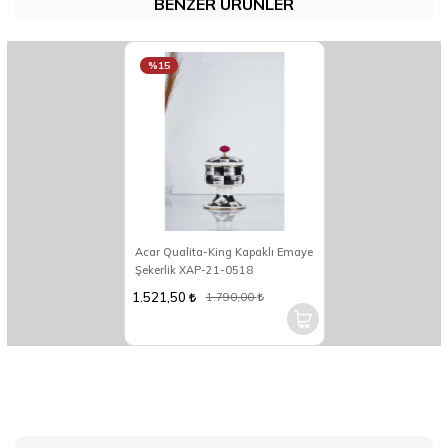
BENZER ÜRÜNLER
%15
Acar Qualita-King Kapaklı Emaye
Şekerlik XAP-21-0518
1.521,50
1.790,00