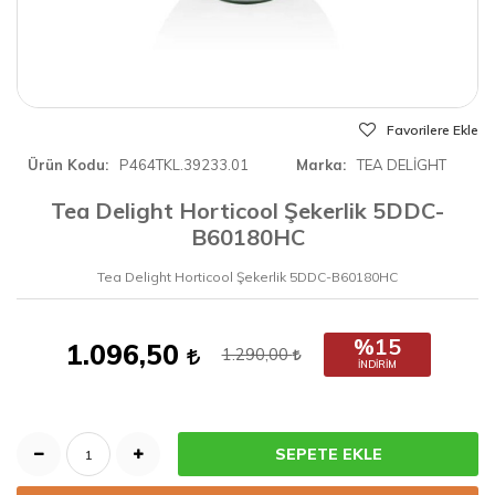
Favorilere Ekle
Ürün Kodu
P464TKL.39233.01
Marka
TEA DELİGHT
Tea Delight Horticool Şekerlik 5DDC-
B60180HC
Tea Delight Horticool Şekerlik 5DDC-B60180HC
%15
1.096,50
1.290,00
İNDIRIM
SEPETE EKLE