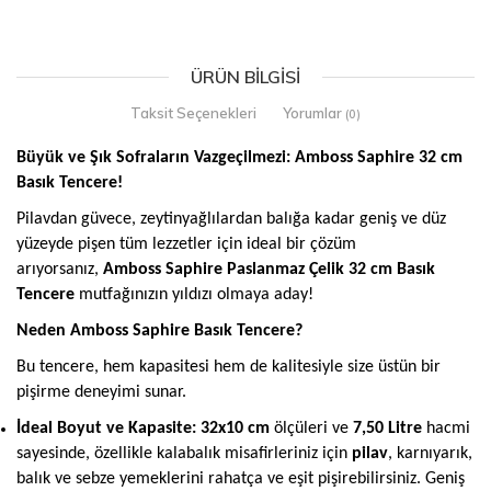
ÜRÜN BILGISI
Taksit Seçenekleri
Yorumlar
(0)
Büyük ve Şık Sofraların Vazgeçilmezi: Amboss Saphire 32 cm
Basık Tencere!
Pilavdan güvece, zeytinyağlılardan balığa kadar geniş ve düz
yüzeyde pişen tüm lezzetler için ideal bir çözüm
arıyorsanız,
Amboss Saphire Paslanmaz Çelik 32 cm Basık
Tencere
mutfağınızın yıldızı olmaya aday!
Neden Amboss Saphire Basık Tencere?
Bu tencere, hem kapasitesi hem de kalitesiyle size üstün bir
pişirme deneyimi sunar.
İdeal Boyut ve Kapasite:
32x10 cm
ölçüleri ve
7,50 Litre
hacmi
sayesinde, özellikle kalabalık misafirleriniz için
pilav
, karnıyarık,
balık ve sebze yemeklerini rahatça ve eşit pişirebilirsiniz. Geniş