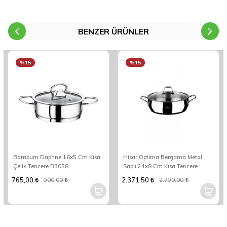
BENZER ÜRÜNLER
%15
%15
Bambum Daphne 16x5 Cm Kısa
Hisar Optima Bergama Metal
Çelik Tencere B3058
Saplı 24x8 Cm Kısa Tencere
765,00
2.371,50
900,00
2.790,00