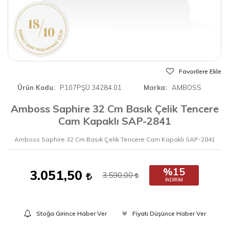
Favorilere Ekle
Ürün Kodu
P107PŞÜ.34284.01
Marka
AMBOSS
Amboss Saphire 32 Cm Basık Çelik Tencere
Cam Kapaklı SAP-2841
Amboss Saphire 32 Cm Basık Çelik Tencere Cam Kapaklı SAP-2841
%15
3.051,50
3.590,00
İNDIRIM
Stoğa Girince Haber Ver
Fiyatı Düşünce Haber Ver