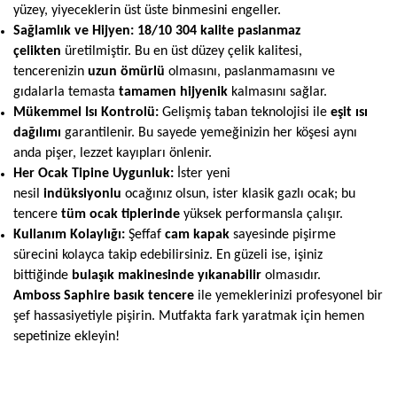
yüzey, yiyeceklerin üst üste binmesini engeller.
Sağlamlık ve Hijyen:
18/10 304 kalite paslanmaz
çelikten
üretilmiştir. Bu en üst düzey çelik kalitesi,
tencerenizin
uzun ömürlü
olmasını, paslanmamasını ve
gıdalarla temasta
tamamen hijyenik
kalmasını sağlar.
Mükemmel Isı Kontrolü:
Gelişmiş taban teknolojisi ile
eşit ısı
dağılımı
garantilenir. Bu sayede yemeğinizin her köşesi aynı
anda pişer, lezzet kayıpları önlenir.
Her Ocak Tipine Uygunluk:
İster yeni
nesil
indüksiyonlu
ocağınız olsun, ister klasik gazlı ocak; bu
tencere
tüm ocak tiplerinde
yüksek performansla çalışır.
Kullanım Kolaylığı:
Şeffaf
cam kapak
sayesinde pişirme
sürecini kolayca takip edebilirsiniz. En güzeli ise, işiniz
bittiğinde
bulaşık makinesinde yıkanabilir
olmasıdır.
Amboss Saphire basık tencere
ile yemeklerinizi profesyonel bir
şef hassasiyetiyle pişirin. Mutfakta fark yaratmak için hemen
sepetinize ekleyin!