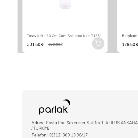
Bambum Krosna Plus 9 Parça Cam Kahvaltılık B4845
Taşev Kelta 20 Cm Cam Saklama Kabı T1251
Bambum N
331,50
178,50
390,00
Adres :
Posta Cad.Şekerciler Sok.No:1-A ULUS ANKARA
/ TÜRKİYE
Telefon :
0(312) 309 13 98/17