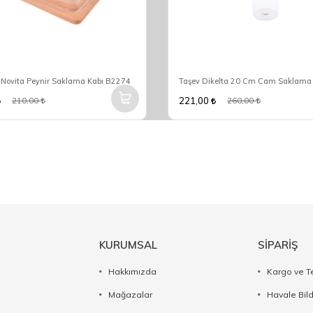
ovita Peynir Saklama Kabı B2274
221,00
210,00
260,00
KURUMSAL
SİPARİŞ
Hakkımızda
Kargo ve T
Mağazalar
Havale Bil