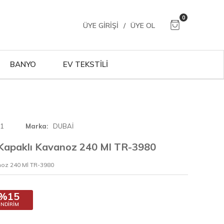
0
ÜYE GIRIŞI
/
ÜYE OL
BANYO
EV TEKSTİLİ
01
Marka
DUBAİ
apaklı Kavanoz 240 Ml TR-3980
oz 240 Ml TR-3980
%15
İNDIRIM