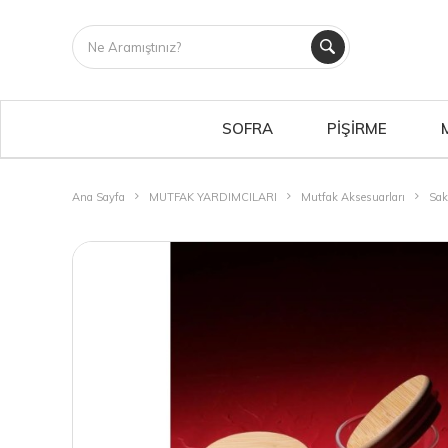
SOFRA
PİŞİRME
Ana Sayfa
MUTFAK YARDIMCILARI
Mutfak Aksesuarları
Sak