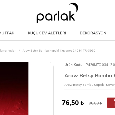
MUTFAK
KÜÇÜK EV ALETLERİ
DEKORASYON
lama Kapları
Arow Betsy Bambu Kapaklı Kavanoz 240 Ml TR-3980
Ürün Kodu
P429MTG.03412.
Arow Betsy Bambu K
Arow Betsy Bambu Kapaklı Kavan
76,50
90,00