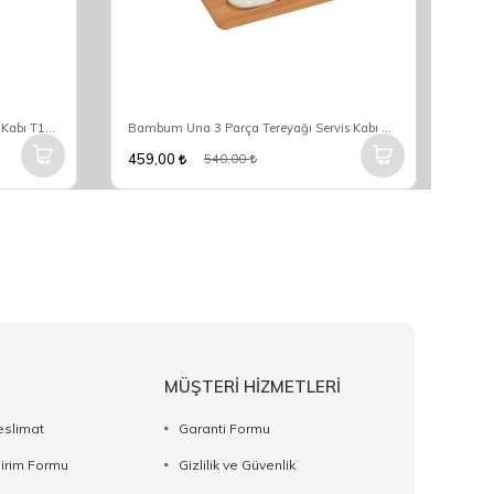
Taşev Dikelta 20 Cm Cam Saklama Kabı T1260
Bambum Una 3 Parça Tereyağı Servis Kabı B2687
459,00
178
540,00
MÜŞTERİ HİZMETLERİ
eslimat
Garanti Formu
dirim Formu
Gizlilik ve Güvenlik