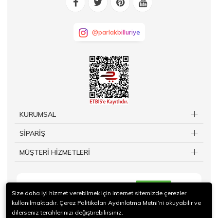
@parlakbilluriye
KURUMSAL
SİPARİŞ
MÜŞTERİ HİZMETLERİ
KAYIT OL
Size daha iyi hizmet verebilmek için internet sitemizde çerezler
kullanılmaktadır. Çerez Politikaları Aydınlatma Metni’ni okuyabilir ve
dilerseniz tercihlerinizi değiştirebilirsiniz.