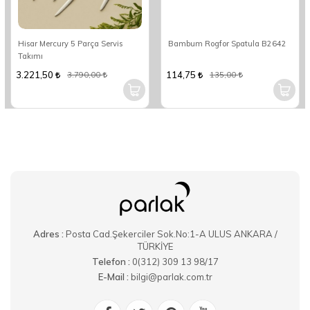
Hisar Mercury 5 Parça Servis
Bambum Rogfor Spatula B2642
Takımı
3.221,50
114,75
3.790,00
135,00
Adres :
Posta Cad.Şekerciler Sok.No:1-A ULUS ANKARA /
TÜRKİYE
Telefon :
0(312) 309 13 98/17
E-Mail :
bilgi@parlak.com.tr