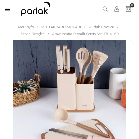
0
Ana Sayfa
MUTFAK YARDIMCILARI
Mutfak Gereçleri
Servis Gereçleri
Arow Venita Standlı Servis Seti TR-4160