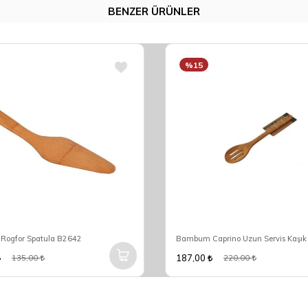
BENZER ÜRÜNLER
%15
ogfor Spatula B2642
Bambum Caprino Uzun Servis Kaşı
187,00
135,00
220,00