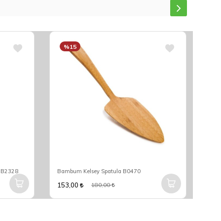
%15
%
k B2328
Bambum Kelsey Spatula B0470
Bam
153,00
561
180,00