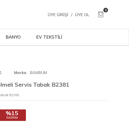
0
ÜYE GIRIŞI
/
ÜYE OL
BANYO
EV TEKSTİLİ
1
Marka
BAMBUM
lmeli Servis Tabak B2381
Tabak B2381
%15
İNDIRIM