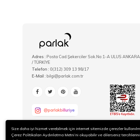
Adres :
Posta Cad.Şekerciler Sok.No:1-A ULUS ANKARA
/ TÜRKİYE
Telefon :
0(312) 309 13 98/17
E-Mail :
bilgi@parlak.com.tr
@parlakbilluriye
Size daha iyi hizmet verebilmek için internet sitemizde çerezler kullanıl
Çerez Politikaları Aydınlatma Metni’ni okuyabilir ve dilerseniz tercihlerini