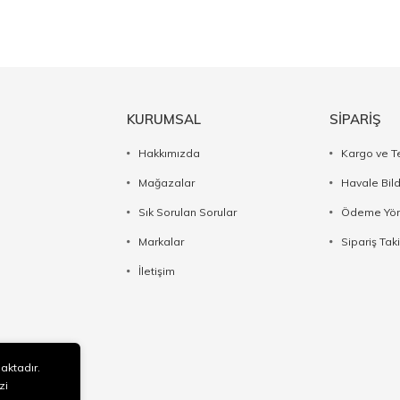
KURUMSAL
SİPARİŞ
Hakkımızda
Kargo ve T
Mağazalar
Havale Bil
Sık Sorulan Sorular
Ödeme Yön
Markalar
Sipariş Taki
İletişim
maktadır.
zi