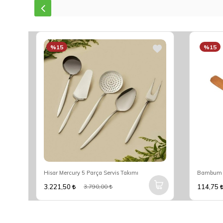
%15
%15
Hisar Mercury 5 Parça Servis Takımı
Bambum R
3.221,50
114,75
3.790,00