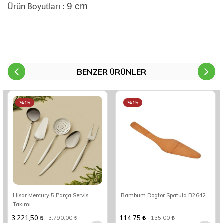
9 cm
Ürün Boyutları :
BENZER ÜRÜNLER
%15
%15
Hisar Mercury 5 Parça Servis
Bambum Rogfor Spatula B2642
Takımı
3.221,50
114,75
3.790,00
135,00