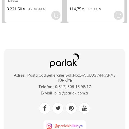
Takımı
3.221,50
114,75
3.790,00
135,00
Adres :
Posta Cad.Şekerciler Sok.No:1-A ULUS ANKARA /
TÜRKİYE
Telefon :
0(312) 309 13 98/17
E-Mail :
bilgi@parlak.com.tr
@parlakbilluriye