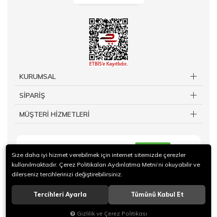
KURUMSAL
SİPARİŞ
MÜŞTERİ HİZMETLERİ
KAYIT OL
Size daha iyi hizmet verebilmek için internet sitemizde çerezler
kullanılmaktadır. Çerez Politikaları Aydınlatma Metni’ni okuyabilir ve
dilerseniz tercihlerinizi değiştirebilirsiniz.
Tercihleri Ayarla
Tümünü Kabul Et
© 2019 TAKİ Kuy.Billuriye.Ltd Sti. Tüm hakları saklıdır.
Gizlilik ve Çerez Politikası