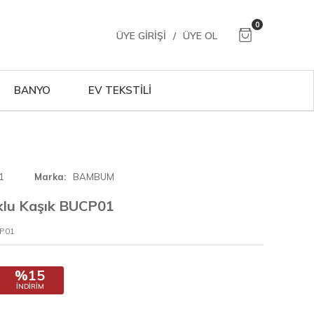
0
ÜYE GIRIŞI
/
ÜYE OL
BANYO
EV TEKSTİLİ
1
Marka
BAMBUM
lu Kaşık BUCP01
CP01
%15
İNDIRIM