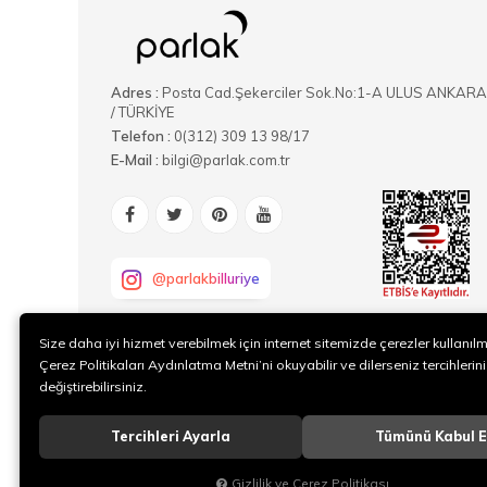
Adres :
Posta Cad.Şekerciler Sok.No:1-A ULUS ANKARA
/ TÜRKİYE
Telefon :
0(312) 309 13 98/17
E-Mail :
bilgi@parlak.com.tr
@parlakbilluriye
Size daha iyi hizmet verebilmek için internet sitemizde çerezler kullanıl
Çerez Politikaları Aydınlatma Metni’ni okuyabilir ve dilerseniz tercihlerini
değiştirebilirsiniz.
Tercihleri Ayarla
Tümünü Kabul E
Gizlilik ve Çerez Politikası