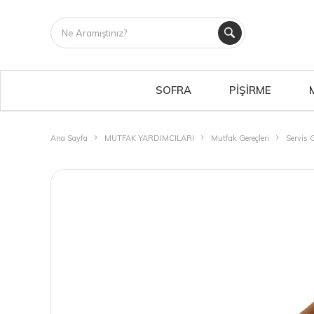
SOFRA
PİŞİRME
Ana Sayfa
MUTFAK YARDIMCILARI
Mutfak Gereçleri
Servis G