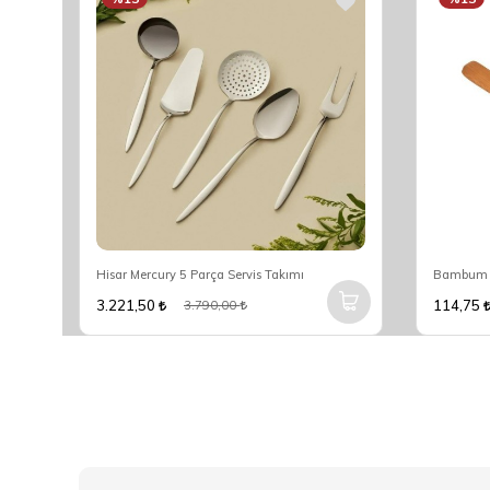
Hisar Mercury 5 Parça Servis Takımı
Bambum R
3.221,50
114,75
3.790,00