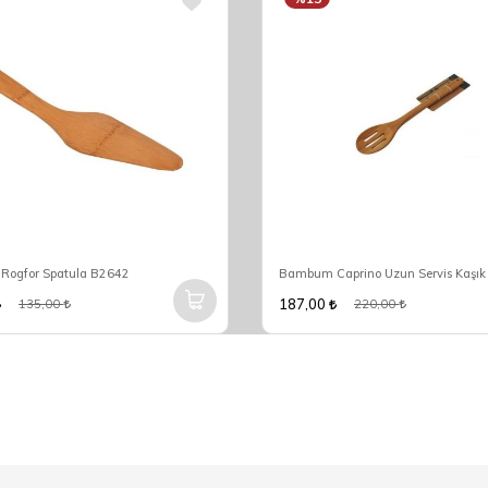
ogfor Spatula B2642
Bambum Caprino Uzun Servis Kaşı
187,00
135,00
220,00