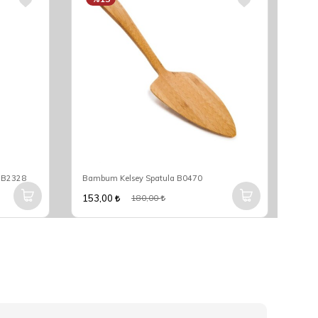
k B2328
Bambum Kelsey Spatula B0470
Bam
153,00
561
180,00