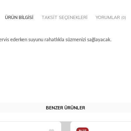
ÜRÜN BILGISI
TAKSIT SEÇENEKLERI
YORUMLAR
(0)
ervis ederken suyunu rahatlıkla süzmenizi sağlayacak.
BENZER ÜRÜNLER
%15