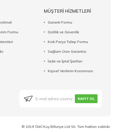
MÜŞTERİ HİZMETLERİ
eslimat
Garanti Formu
dirim Formu
Gizlilik ve Güvenlik
temleri
Kırık Parça Talep Formu
bi
Sağlam Ürün Garantisi
İade ve İptal Şartları
Kişisel Verilerin Korunması
KAYIT OL
© 2019 TAKİ Kuy.Billuriye.Ltd Sti. Tüm hakları saklıdır.