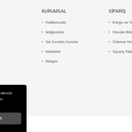
KURUMSAL
SİPARİŞ
Hakkımızda
Kargo ve T
Mağazalar
Havale Bil
Sık Sorulan Sorular
Ödeme Yön
Markalar
Sipariş Taki
İletişim
maktadır.
zi
t