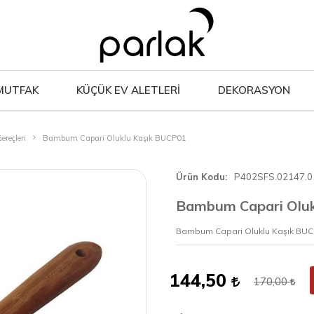
MUTFAK
KÜÇÜK EV ALETLERİ
DEKORASYON
ereçleri
Bambum Capari Oluklu Kaşık BUCP01
Ürün Kodu
P402SFS.02147.0
Bambum Capari Oluk
Bambum Capari Oluklu Kaşık BU
144,50
170,00