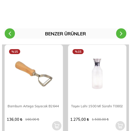
BENZER ÜRÜNLER
%15
%15
Bambum Artega Soyacak B2644
Taşev Lahi 1500 Ml Sürahi T0802
136,00
1.275,00
160,00
1.500,00