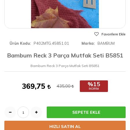
Favorilere Ekle
Ürün Kodu
P402MTG.45851.01
Marka
BAMBUM
Bambum Reck 3 Parça Mutfak Seti B5851
Bambum Reck 3 Parça Mutfak Seti B5851
%15
369,75
435,00
İNDIRIM
SEPETE EKLE
HIZLI SATIN AL