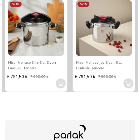
%15
%15
Hisar Monaco Elite 6 Lt Siyah
Hisar Monaco Joy Siyah 6 Lt
Düdüklü Tencere
Düdüklü Tencere
6.791,50
6.791,50
7.990,00
7.990,00