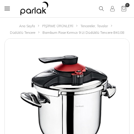
0
Ana Sayfa
PİŞİRME ÜRÜNLERİ
Tencereler, Tavalar
Düdüklü Tencere
Bambum Rose Kırmızı 9 Lt Düdüklü Tencere B4108