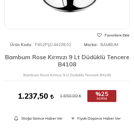
Favorilere Ekle
Ürün Kodu
P402PŞÜ.44108.01
Marka
BAMBUM
Bambum Rose Kırmızı 9 Lt Düdüklü Tencere
B4108
Bambum Rose Kırmızı 9 Lt Düdüklü Tencere B4108
%25
1.237,50
1.650,00
İNDIRIM
Stoğa Girince Haber Ver
Fiyatı Düşünce Haber Ver