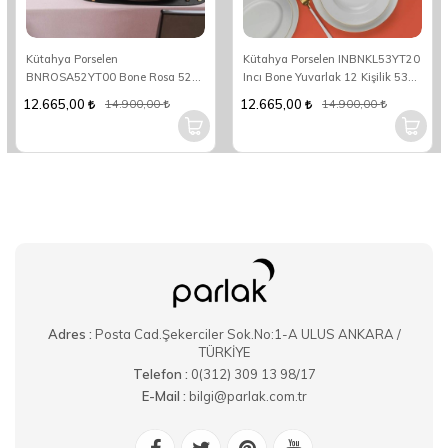
Kütahya Porselen
Kütahya Porselen INBNKL53YT20
BNROSA52YT00 Bone Rosa 52
Incı Bone Yuvarlak 12 Kişilik 53
Parça Yemek Takımı
Parça Yuvarlak Yemek Takımı
12.665,00
12.665,00
14.900,00
14.900,00
Adres :
Posta Cad.Şekerciler Sok.No:1-A ULUS ANKARA /
TÜRKİYE
Telefon :
0(312) 309 13 98/17
E-Mail :
bilgi@parlak.com.tr