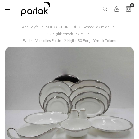
0
Ana Sayfa
SOFRA ÜRÜNLERİ
Yemek Takımları
12 Kişilik Yemek Takımı
Evaliza Versaılles Platin 12 Kişilik 60 Parça Yemek Takımı