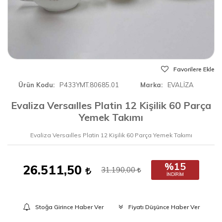
Favorilere Ekle
Ürün Kodu
P433YMT.80685.01
Marka
EVALİZA
Evaliza Versaılles Platin 12 Kişilik 60 Parça
Yemek Takımı
Evaliza Versaılles Platin 12 Kişilik 60 Parça Yemek Takımı
%15
26.511,50
31.190,00
İNDIRIM
Stoğa Girince Haber Ver
Fiyatı Düşünce Haber Ver