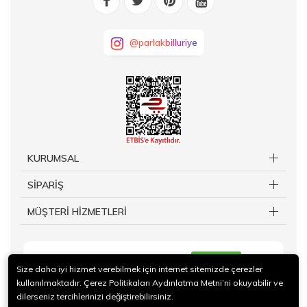
@parlakbilluriye
KURUMSAL
SİPARİŞ
MÜŞTERİ HİZMETLERİ
KAYIT OL
Size daha iyi hizmet verebilmek için internet sitemizde çerezler
kullanılmaktadır. Çerez Politikaları Aydınlatma Metni’ni okuyabilir ve
dilerseniz tercihlerinizi değiştirebilirsiniz.