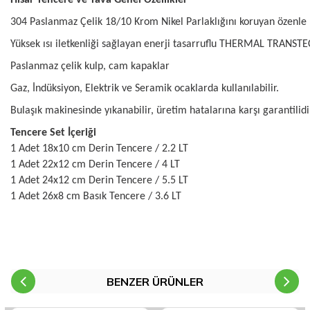
Hisar Tencere ve Tava Genel Özellikler
304 Paslanmaz Çelik 18/10 Krom Nikel Parlaklığını koruyan özenle p
Yüksek ısı iletkenliği sağlayan enerji tasarruflu THERMAL TRANST
Paslanmaz çelik kulp, cam kapaklar
Gaz, İndüksiyon, Elektrik ve Seramik ocaklarda kullanılabilir.
Bulaşık makinesinde yıkanabilir, üretim hatalarına karşı garantilidi
Tencere Set İçeriği
1 Adet 18x10 cm Derin Tencere / 2.2 LT
1 Adet 22x12 cm Derin Tencere / 4 LT
1 Adet 24x12 cm Derin Tencere / 5.5 LT
1 Adet 26x8 cm Basık Tencere / 3.6 LT
Brüt Ağırlık 9.450 Gram -
Net Ağırlık 9.300 Gram
4,5 taban kalınlığı, 0,7 ise et kalınlığıdır
BENZER ÜRÜNLER