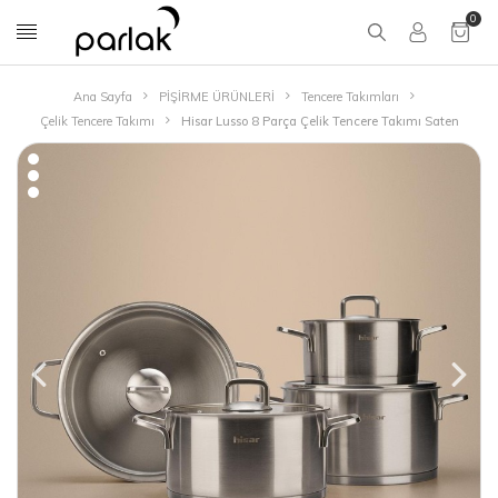
0
Ana Sayfa
PİŞİRME ÜRÜNLERİ
Tencere Takımları
Çelik Tencere Takımı
Hisar Lusso 8 Parça Çelik Tencere Takımı Saten