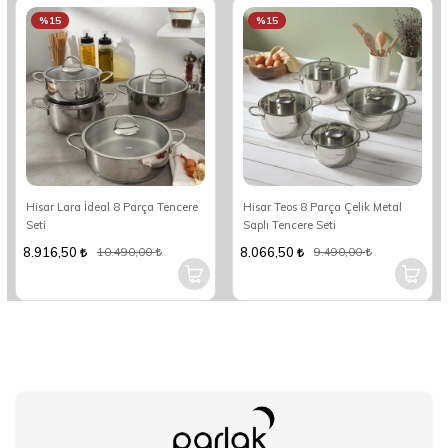
%15
%15
Hisar Lara İdeal 8 Parça Tencere
Hisar Teos 8 Parça Çelik Metal
Seti
Saplı Tencere Seti
8.916,50
8.066,50
10.490,00
9.490,00