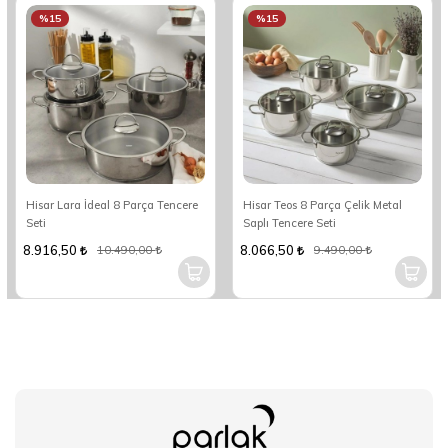
%15
%15
Hisar Lara İdeal 8 Parça Tencere
Hisar Teos 8 Parça Çelik Metal
Seti
Saplı Tencere Seti
8.916,50
8.066,50
10.490,00
9.490,00