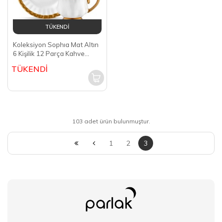
TÜKENDİ
Koleksiyon Sophıa Mat Altın
6 Kişilik 12 Parça Kahve
Fincanı Takımı (40506)
TÜKENDİ
103 adet ürün bulunmuştur.
1
2
3