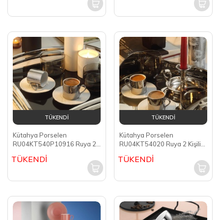
TÜKENDİ
TÜKENDİ
Kütahya Porselen
Kütahya Porselen
RU04KT540P10916 Ruya 2
RU04KT54020 Ruya 2 Kişilik
kişilik 4 Parça Kahve Fincanı
4 Parça Platin Kaplama
TÜKENDİ
TÜKENDİ
Kahve Fincan Takımı