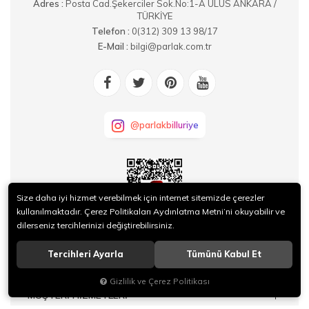
Adres :
Posta Cad.Şekerciler Sok.No:1-A ULUS ANKARA /
TÜRKİYE
Telefon :
0(312) 309 13 98/17
E-Mail :
bilgi@parlak.com.tr
@parlakbilluriye
Size daha iyi hizmet verebilmek için internet sitemizde çerezler
kullanılmaktadır. Çerez Politikaları Aydınlatma Metni’ni okuyabilir ve
dilerseniz tercihlerinizi değiştirebilirsiniz.
KURUMSAL
Tercihleri Ayarla
Tümünü Kabul Et
SİPARİŞ
Gizlilik ve Çerez Politikası
MÜŞTERİ HİZMETLERİ