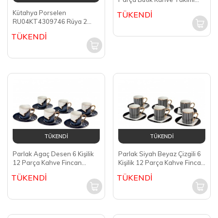
GLZ110
Kütahya Porselen
TÜKENDİ
RU04KT4309746 Rüya 2
Kişilik 4 Parça Kahve Fincan
TÜKENDİ
Takımı
TÜKENDİ
TÜKENDİ
Parlak Agaç Desen 6 Kişilik
Parlak Siyah Beyaz Çizgili 6
12 Parça Kahve Fincan
Kişilik 12 Parça Kahve Fincan
Takımı HARLEM-30
Takımı HARLEM-60
TÜKENDİ
TÜKENDİ