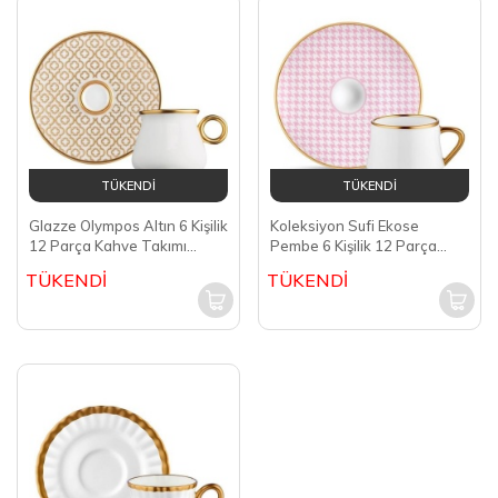
TÜKENDİ
TÜKENDİ
Glazze Olympos Altın 6 Kişilik
Koleksiyon Sufi Ekose
12 Parça Kahve Takımı
Pembe 6 Kişilik 12 Parça
GLZ110
Kahve Fincanı Takımı
TÜKENDİ
TÜKENDİ
(41450)