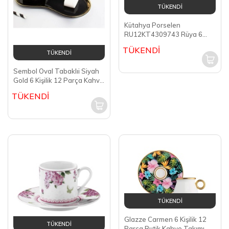
TÜKENDİ
Kütahya Porselen
RU12KT4309743 Rüya 6
Kişilik 12 Parça Kahve Fincan
TÜKENDİ
Takımı
TÜKENDİ
Sembol Oval Tabaklıi Siyah
Gold 6 Kişilik 12 Parça Kahve
Fincan Takımı HAREM-350
TÜKENDİ
TÜKENDİ
Glazze Carmen 6 Kişilik 12
TÜKENDİ
Parça Butik Kahve Takımı