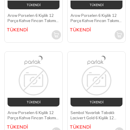
TÜKENDİ
TÜKENDİ
Arow Porselen 6 Kişilik 12
Arow Porselen 6 Kişilik 12
Parça Kahve Fincan Takımı
Parça Kahve Fincan Takımı
DC1.TR-3376
DC1.TR-3379
TÜKENDİ
TÜKENDİ
TÜKENDİ
TÜKENDİ
Arow Porselen 6 Kişilik 12
Sembol Yuvarlak Tabaklı
Parça Kahve Fincan Takımı
Lacivert Gold 6 Kişilik 12
DC1.TR-2746
Parça Kahve Fincan Takımı
TÜKENDİ
TÜKENDİ
HAREM-440