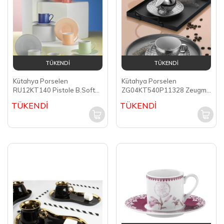
TÜKENDİ
TÜKENDİ
Kütahya Porselen
Kütahya Porselen
RU12KT140 Pistole B.Soft
ZG04KT540P11328 Zeugma
Asorti 6 kişilik 12 Parça Çay
2 Kişilik 4 Parça Kahve
TÜKENDİ
TÜKENDİ
Fincanı Takımı
Fincan Takımı