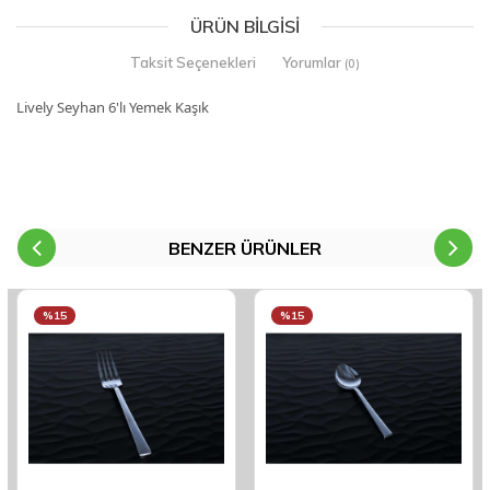
ÜRÜN BILGISI
Taksit Seçenekleri
Yorumlar
(0)
Lively Seyhan 6'lı Yemek Kaşık
BENZER ÜRÜNLER
%15
%15