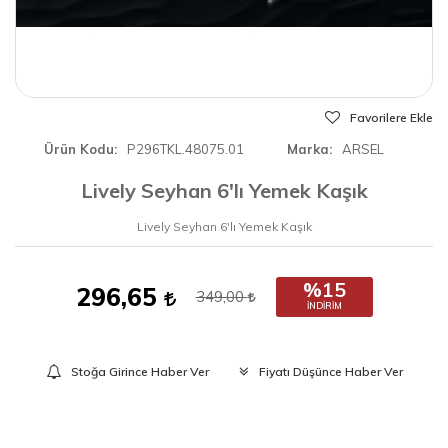
Favorilere Ekle
Ürün Kodu
P296TKL.48075.01
Marka
ARSEL
Lively Seyhan 6'lı Yemek Kaşık
Lively Seyhan 6'lı Yemek Kaşık
%15
296,65
349,00
İNDIRIM
Stoğa Girince Haber Ver
Fiyatı Düşünce Haber Ver