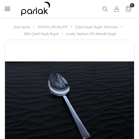
0
Ana Sayfa
SOFRA ÜRÜNLERİ
Çatal Kaşık Bıçak Takımları
Tekli Çatal Kaşık Bıçak
Lively Seyhan 6'lı Yemek Kaşık