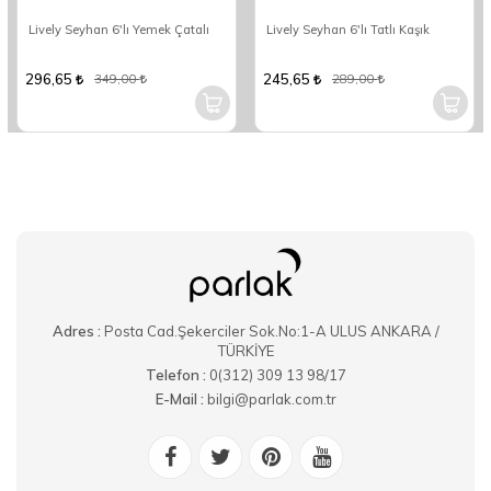
Lively Seyhan 6'lı Yemek Çatalı
Lively Seyhan 6'lı Tatlı Kaşık
296,65
245,65
349,00
289,00
Adres :
Posta Cad.Şekerciler Sok.No:1-A ULUS ANKARA /
TÜRKİYE
Telefon :
0(312) 309 13 98/17
E-Mail :
bilgi@parlak.com.tr