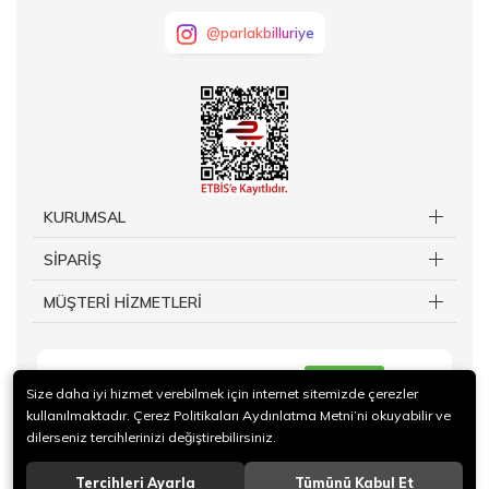
@parlakbilluriye
KURUMSAL
SİPARİŞ
MÜŞTERİ HİZMETLERİ
KAYIT OL
Size daha iyi hizmet verebilmek için internet sitemizde çerezler
kullanılmaktadır. Çerez Politikaları Aydınlatma Metni’ni okuyabilir ve
dilerseniz tercihlerinizi değiştirebilirsiniz.
Tercihleri Ayarla
Tümünü Kabul Et