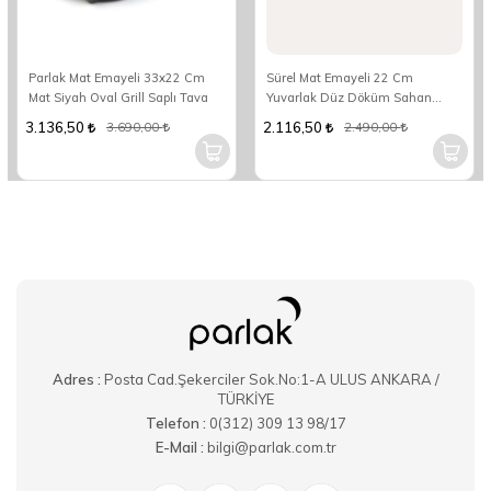
Parlak Mat Emayeli 33x22 Cm
Sürel Mat Emayeli 22 Cm
Mat Siyah Oval Grill Saplı Tava
Yuvarlak Düz Döküm Sahan
Parlak Kırmızı
3.136,50
2.116,50
3.690,00
2.490,00
Adres :
Posta Cad.Şekerciler Sok.No:1-A ULUS ANKARA /
TÜRKİYE
Telefon :
0(312) 309 13 98/17
E-Mail :
bilgi@parlak.com.tr