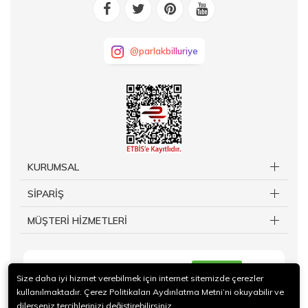
@parlakbilluriye
KURUMSAL
SİPARİŞ
MÜŞTERİ HİZMETLERİ
KAYIT OL
Size daha iyi hizmet verebilmek için internet sitemizde çerezler
kullanılmaktadır. Çerez Politikaları Aydınlatma Metni’ni okuyabilir ve
dilerseniz tercihlerinizi değiştirebilirsiniz.