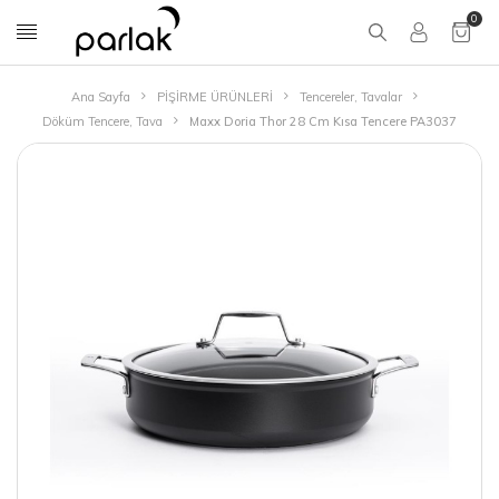
0
Ana Sayfa
PİŞİRME ÜRÜNLERİ
Tencereler, Tavalar
Döküm Tencere, Tava
Maxx Doria Thor 28 Cm Kısa Tencere PA3037