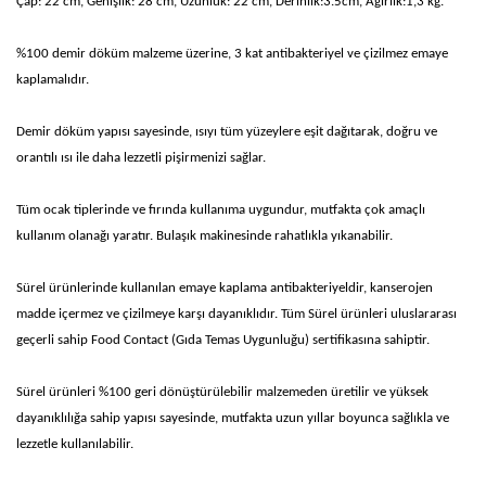
Çap: 22 cm, Genişlik: 28 cm, Uzunluk: 22 cm, Derinlik:3.5cm, Ağırlık:1,3 kg.
%100 demir döküm malzeme üzerine, 3 kat antibakteriyel ve çizilmez emaye
kaplamalıdır.
Demir döküm yapısı sayesinde, ısıyı tüm yüzeylere eşit dağıtarak, doğru ve
orantılı ısı ile daha lezzetli pişirmenizi sağlar.
Tüm ocak tiplerinde ve fırında kullanıma uygundur, mutfakta çok amaçlı
kullanım olanağı yaratır. Bulaşık makinesinde rahatlıkla yıkanabilir.
Sürel ürünlerinde kullanılan emaye kaplama antibakteriyeldir, kanserojen
madde içermez ve çizilmeye karşı dayanıklıdır. Tüm Sürel ürünleri uluslararası
geçerli sahip Food Contact (Gıda Temas Uygunluğu) sertifikasına sahiptir.
Sürel ürünleri %100 geri dönüştürülebilir malzemeden üretilir ve yüksek
dayanıklılığa sahip yapısı sayesinde, mutfakta uzun yıllar boyunca sağlıkla ve
lezzetle kullanılabilir.