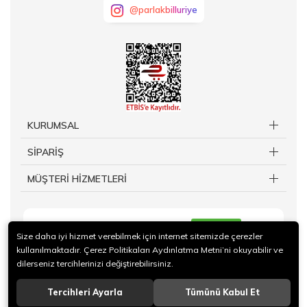
@parlakbilluriye
KURUMSAL
SİPARİŞ
MÜŞTERİ HİZMETLERİ
KAYIT OL
Size daha iyi hizmet verebilmek için internet sitemizde çerezler
kullanılmaktadır. Çerez Politikaları Aydınlatma Metni’ni okuyabilir ve
dilerseniz tercihlerinizi değiştirebilirsiniz.
Tercihleri Ayarla
Tümünü Kabul Et