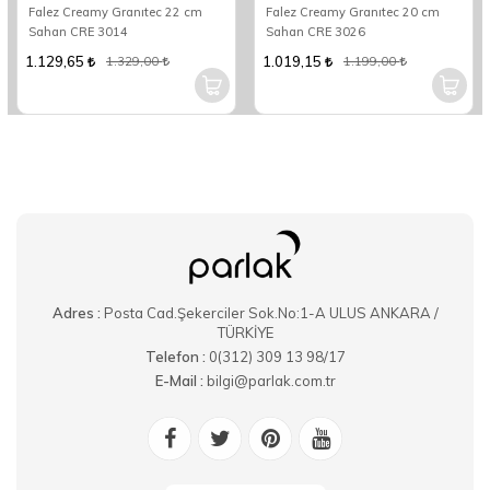
Falez Creamy Granıtec 22 cm
Falez Creamy Granıtec 20 cm
Sahan CRE 3014
Sahan CRE 3026
1.129,65
1.019,15
1.329,00
1.199,00
Adres :
Posta Cad.Şekerciler Sok.No:1-A ULUS ANKARA /
TÜRKİYE
Telefon :
0(312) 309 13 98/17
E-Mail :
bilgi@parlak.com.tr