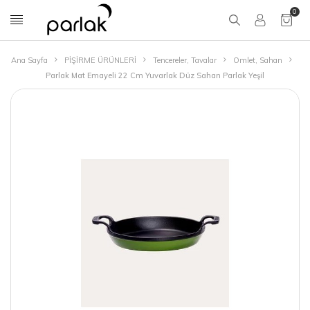
0
Ana Sayfa
PİŞİRME ÜRÜNLERİ
Tencereler, Tavalar
Omlet, Sahan
Parlak Mat Emayeli 22 Cm Yuvarlak Düz Sahan Parlak Yeşil