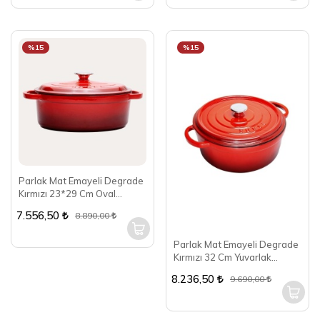
%15
%15
Parlak Mat Emayeli Degrade
Kırmızı 23*29 Cm Oval
Tencere
7.556,50
8.890,00
Parlak Mat Emayeli Degrade
Kırmızı 32 Cm Yuvarlak
Tencere
8.236,50
9.690,00