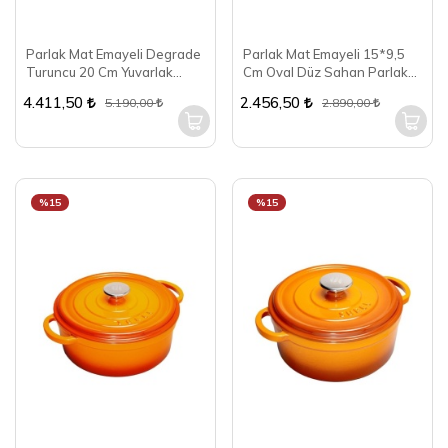
Parlak Mat Emayeli Degrade
Parlak Mat Emayeli 15*9,5
Turuncu 20 Cm Yuvarlak
Cm Oval Düz Sahan Parlak
Tencere
Kırmızı
4.411,50
2.456,50
5.190,00
2.890,00
%15
%15