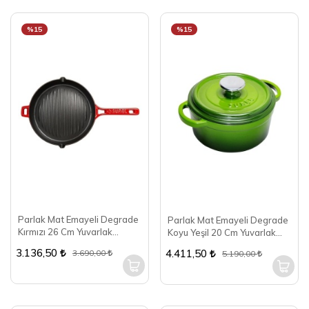
%15
%15
Parlak Mat Emayeli Degrade
Parlak Mat Emayeli Degrade
Kırmızı 26 Cm Yuvarlak
Koyu Yeşil 20 Cm Yuvarlak
Bombe Izgara Tava
Tencere
3.136,50
4.411,50
3.690,00
5.190,00