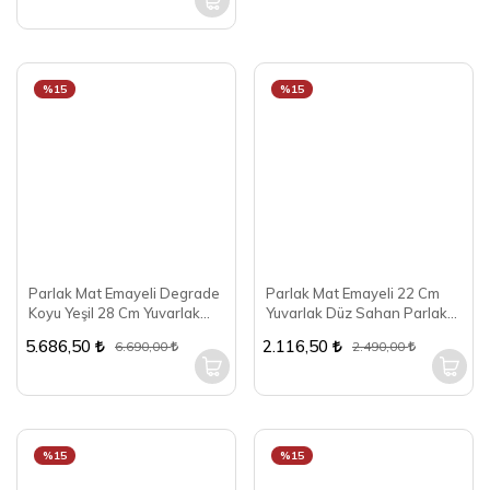
%15
%15
Parlak Mat Emayeli Degrade
Parlak Mat Emayeli 22 Cm
Koyu Yeşil 28 Cm Yuvarlak
Yuvarlak Düz Sahan Parlak
Tencere
Turuncu
5.686,50
2.116,50
6.690,00
2.490,00
%15
%15