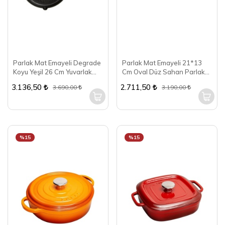
Parlak Mat Emayeli Degrade
Parlak Mat Emayeli 21*13
Koyu Yeşil 26 Cm Yuvarlak
Cm Oval Düz Sahan Parlak
Bombe Izgara Tava
Turuncu
3.136,50
2.711,50
3.690,00
3.190,00
%15
%15