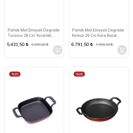
Parlak Mat Emayeli Degrade
Parlak Mat Emayeli Degrade
Turuncu 28 Cm Yuvarlak
Kırmızı 26 Cm Kare Basık
Basık Tencere
Tencere
5.431,50
6.791,50
6.390,00
7.990,00
%15
%15