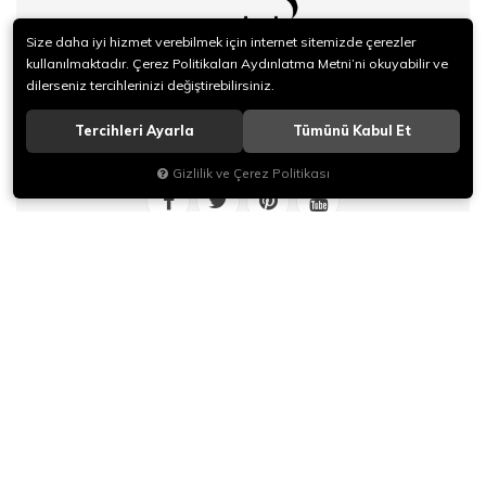
Size daha iyi hizmet verebilmek için internet sitemizde çerezler
kullanılmaktadır. Çerez Politikaları Aydınlatma Metni’ni okuyabilir ve
Adres :
Posta Cad.Şekerciler Sok.No:1-A ULUS ANKARA /
dilerseniz tercihlerinizi değiştirebilirsiniz.
TÜRKİYE
Telefon :
0(312) 309 13 98/17
Tercihleri Ayarla
Tümünü Kabul Et
E-Mail :
bilgi@parlak.com.tr
Gizlilik ve Çerez Politikası
@parlakbilluriye
KURUMSAL