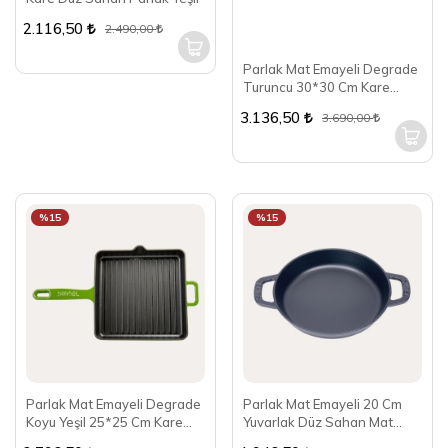
2.116,50
2.490,00
Parlak Mat Emayeli Degrade
Turuncu 30*30 Cm Kare
Izgara Tava
3.136,50
3.690,00
%15
%15
Parlak Mat Emayeli Degrade
Parlak Mat Emayeli 20 Cm
Koyu Yeşil 25*25 Cm Kare
Yuvarlak Düz Sahan Mat
Izgara Tava
Siyah