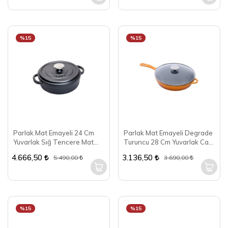
%15
%15
Parlak Mat Emayeli 24 Cm
Parlak Mat Emayeli Degrade
Yuvarlak Sığ Tencere Mat
Turuncu 28 Cm Yuvarlak Cam
Siyah
Kapaklı Tava
4.666,50
3.136,50
5.490,00
3.690,00
%15
%15