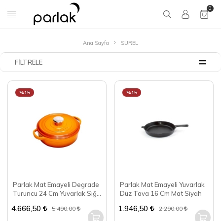
0
Ana Sayfa
SÜREL
FILTRELE
%15
%15
Parlak Mat Emayeli Degrade
Parlak Mat Emayeli Yuvarlak
Turuncu 24 Cm Yuvarlak Sığ
Düz Tava 16 Cm Mat Siyah
Tencere
4.666,50
1.946,50
5.490,00
2.290,00