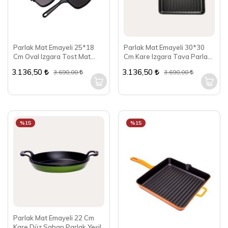
Parlak Mat Emayeli 25*18
Parlak Mat Emayeli 30*30
Cm Oval Izgara Tost Mat
Cm Kare Izgara Tava Parlak
Siyah
Koyu Mavi
3.136,50
3.136,50
3.690,00
3.690,00
%15
%15
Parlak Mat Emayeli 22 Cm
Kare Düz Sahan Parlak Yeşil