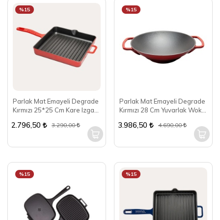
%15
%15
Parlak Mat Emayeli Degrade
Parlak Mat Emayeli Degrade
Kırmızı 25*25 Cm Kare Izgara
Kırmızı 28 Cm Yuvarlak Wok
Tava
Tava
2.796,50
3.986,50
3.290,00
4.690,00
%15
%15