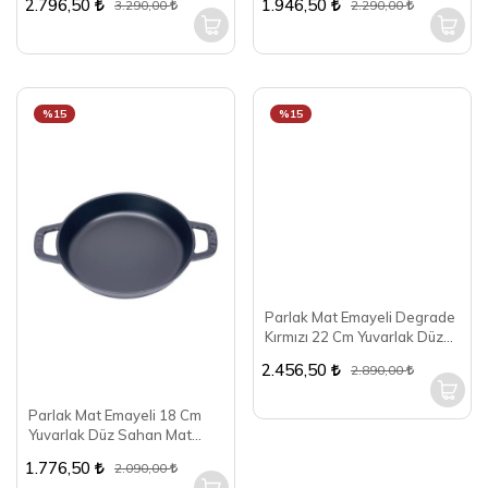
2.796,50
1.946,50
3.290,00
2.290,00
%15
%15
Parlak Mat Emayeli Degrade
Kırmızı 22 Cm Yuvarlak Düz
Tava
2.456,50
2.890,00
Parlak Mat Emayeli 18 Cm
Yuvarlak Düz Sahan Mat
Siyah
1.776,50
2.090,00