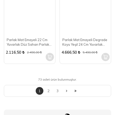
Parlak Mat Emayeli 22 Cm
Parlak Mat Emayeli Degrade
Yuvarlak Düz Sahan Parlak
Koyu Yeşil 24 Cm Yuvarlak
Yeşil
Sığ Tencere
2.116,50
4.666,50
2.490,00
5.490,00
73 adet ürün bulunmuştur.
1
2
3