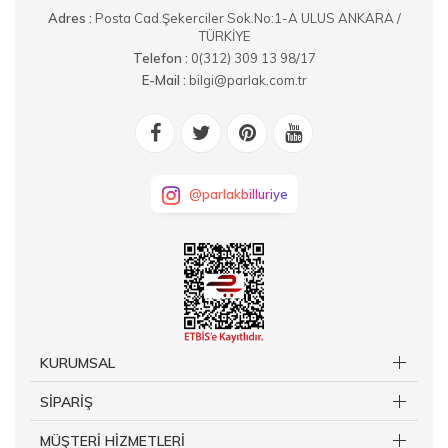
Adres :
Posta Cad.Şekerciler Sok.No:1-A ULUS ANKARA /
TÜRKİYE
Telefon :
0(312) 309 13 98/17
E-Mail :
bilgi@parlak.com.tr
@parlakbilluriye
KURUMSAL
SİPARİŞ
MÜŞTERİ HİZMETLERİ