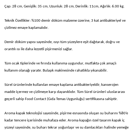
Çap: 28 cm, Genişlik: 35 cm, Uzunluk: 28 cm, Derinlik: 11cm, Ağırlık: 6.00 kg.
Teknik Özellikler: %100 demir döküm malzeme üzerine, 3 kat antibakteriyel ve
çizilmez emaye kaplamalıdır.
Demir döküm yapısı sayesinde, ısıyı tüm yüzeylere eşit dağıtarak, doğru ve
orantılı ısı ile daha lezzetli pişirmenizi sağlar.
Tüm ocak tiplerinde ve fırında kullanıma uygundur, mutfakta çok amaçlı
kullanım olanağı yaratır. Bulaşık makinesinde rahatlıkla yıkanabilir.
Sürel ürünlerinde kullanılan emaye kaplama antibakteriyeldir, kanserojen
madde içermez ve çizilmeye karşı dayanıklıdır. Tüm Sürel ürünleri uluslararası
geçerli sahip Food Contact (Gıda Temas Uygunluğu) sertifikasına sahiptir.
Aroma kapak teknolojisi sayesinde, pişirme esnasında oluşan su buharını %80’e
kadar tencere içerisinde muhafaza eder. Aroma kapağın özel tasarım kapak iç
yüzeyi sayesinde, su buharı tekrar yoğunlaşır ve su damlacıkları halinde yemeğe