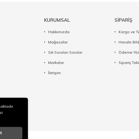
KURUMSAL
SİPARİŞ
Hakkımızda
Kargo ve T
Mağazalar
Havale Bil
Sık Sorulan Sorular
Ödeme Yön
Markalar
Sipariş Taki
İletişim
maktadır.
zi
t