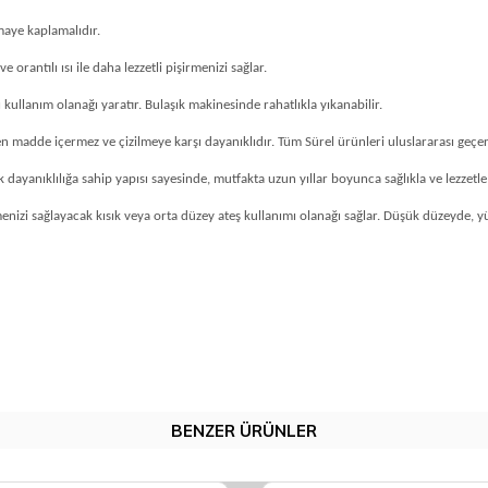
aye kaplamalıdır.
orantılı ısı ile daha lezzetli pişirmenizi sağlar.
ullanım olanağı yaratır. Bulaşık makinesinde rahatlıkla yıkanabilir.
n madde içermez ve çizilmeye karşı dayanıklıdır. Tüm Sürel ürünleri uluslararası geçer
ayanıklılığa sahip yapısı sayesinde, mutfakta uzun yıllar boyunca sağlıkla ve lezzetle k
nizi sağlayacak kısık veya orta düzey ateş kullanımı olanağı sağlar. Düşük düzeyde, yük
BENZER ÜRÜNLER