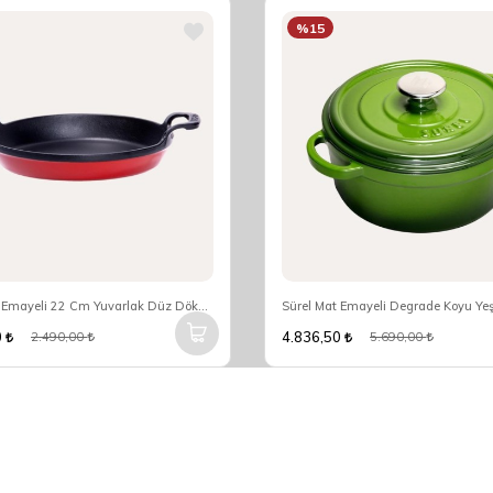
%15
Sürel Mat Emayeli 22 Cm Yuvarlak Düz Döküm Sahan Parlak Kırmızı
0
4.836,50
2.490,00
5.690,00