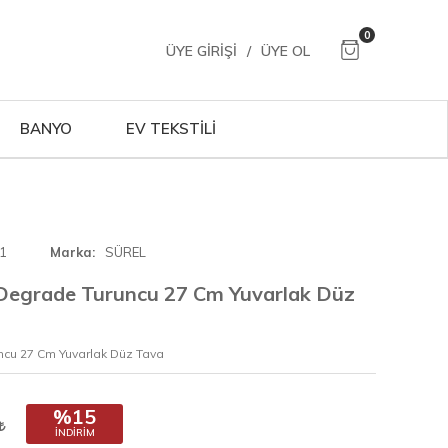
0
ÜYE GIRIŞI
/
ÜYE OL
BANYO
EV TEKSTİLİ
1
Marka
SÜREL
 Degrade Turuncu 27 Cm Yuvarlak Düz
ncu 27 Cm Yuvarlak Düz Tava
%15
İNDIRIM