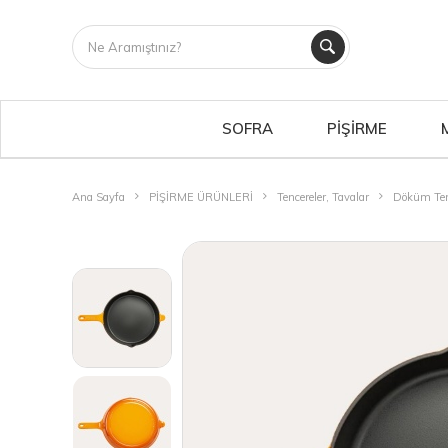
SOFRA
PİŞİRME
Ana Sayfa
PİŞİRME ÜRÜNLERİ
Tencereler, Tavalar
Döküm Ten