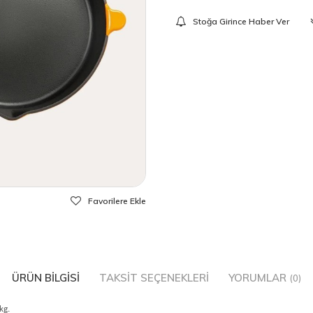
Stoğa Girince Haber Ver
Favorilere Ekle
ÜRÜN BILGISI
TAKSIT SEÇENEKLERI
YORUMLAR
(0)
kg.