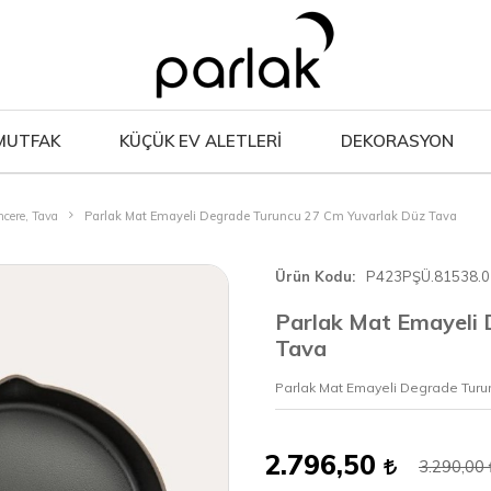
MUTFAK
KÜÇÜK EV ALETLERİ
DEKORASYON
cere, Tava
Parlak Mat Emayeli Degrade Turuncu 27 Cm Yuvarlak Düz Tava
Ürün Kodu
P423PŞÜ.81538.0
Parlak Mat Emayeli
Tava
Parlak Mat Emayeli Degrade Turu
2.796,50
3.290,00