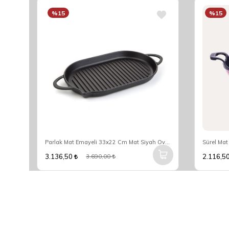
%15
%15
Parlak Mat Emayeli Degrade Turuncu 22 Cm Yuvarlak Düz Tava
Parlak Mat Emayeli 33x22 Cm Mat Siyah Oval Grill Saplı Tava
3.136,50
2.116,5
3.690,00