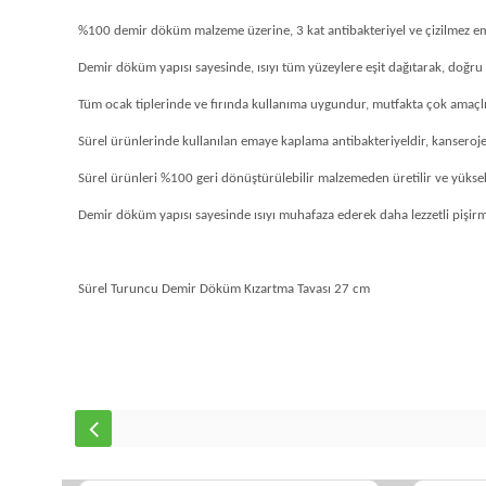
%100 demir döküm malzeme üzerine, 3 kat antibakteriyel ve çizilmez em
Demir döküm yapısı sayesinde, ısıyı tüm yüzeylere eşit dağıtarak, doğru ve 
Tüm ocak tiplerinde ve fırında kullanıma uygundur, mutfakta çok amaçlı k
Sürel ürünlerinde kullanılan emaye kaplama antibakteriyeldir, kanseroje
Sürel ürünleri %100 geri dönüştürülebilir malzemeden üretilir ve yüksek d
Demir döküm yapısı sayesinde ısıyı muhafaza ederek daha lezzetli pişirme
Sürel Turuncu Demir Döküm Kızartma Tavası 27 cm