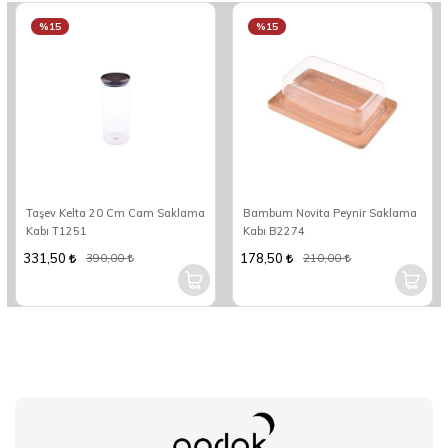
%15
%15
Taşev Kelta 20 Cm Cam Saklama
Bambum Novita Peynir Saklama
Kabı T1251
Kabı B2274
331,50
178,50
390,00
210,00