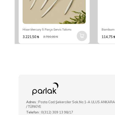
Hisar Mercury 5 Parça Servis Takımı
Bambum R
3.221,50
114,75
3.790,00
Adres :
Posta Cad.Şekerciler Sok.No:1-A ULUS ANKARA
/ TÜRKİYE
Telefon :
0(312) 309 13 98/17