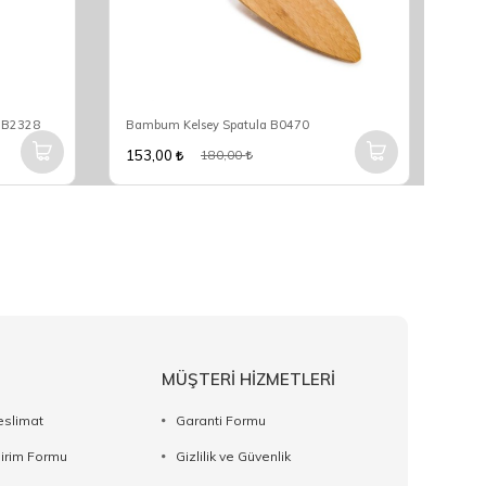
k B2328
Bambum Kelsey Spatula B0470
Bam
153,00
561
180,00
MÜŞTERİ HİZMETLERİ
eslimat
Garanti Formu
dirim Formu
Gizlilik ve Güvenlik