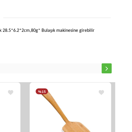
ık 28.5*6.2*2cm,80g* Bulaşık makinesine girebilir
%15
%