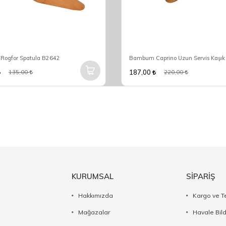
ogfor Spatula B2642
Bambum Caprino Uzun Servis Kaşı
187,00
135,00
220,00
KURUMSAL
SİPARİŞ
Hakkımızda
Kargo ve T
Mağazalar
Havale Bil