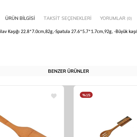
ÜRÜN BILGISI
TAKSIT SEÇENEKLERI
YORUMLAR
(0)
-Pilav Kaşığı 22.8*7.0cm,82g,-Spatula 27.6*5.7*1.7cm,92g, -Büyük kaş
BENZER ÜRÜNLER
%15