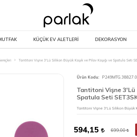
MUTFAK
KÜÇÜK EV ALETLERİ
DEKORASYON
ereçleri
Tantitoni Vişne 3'Lü Silikon Büyük Kaşık ve Pilav Kaşığı ve Spatula Seti
Ürün Kodu
P249MTG.38827.
Tantitoni Vişne 3'Lü 
Spatula Seti SET3S
Tantitoni Vişne 3'Lü Silikon Büyük
594,15
699,00