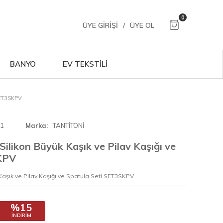
0
ÜYE GIRIŞI
/
ÜYE OL
BANYO
EV TEKSTİLİ
 SET3SKPV
01
Marka
TANTİTONİ
Silikon Büyük Kaşık ve Pilav Kaşığı ve
KPV
 Kaşık ve Pilav Kaşığı ve Spatula Seti SET3SKPV
%15
İNDIRIM