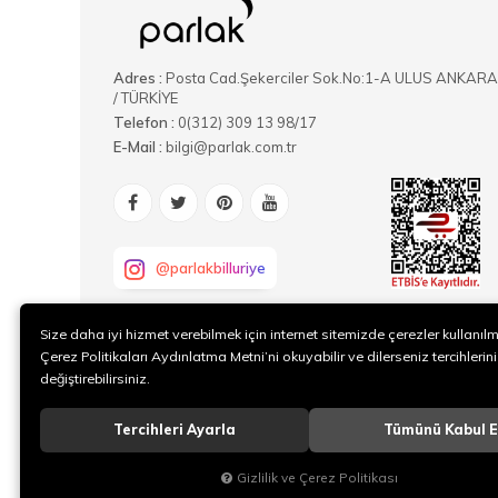
Adres :
Posta Cad.Şekerciler Sok.No:1-A ULUS ANKARA
/ TÜRKİYE
Telefon :
0(312) 309 13 98/17
E-Mail :
bilgi@parlak.com.tr
@parlakbilluriye
Size daha iyi hizmet verebilmek için internet sitemizde çerezler kullanıl
Çerez Politikaları Aydınlatma Metni’ni okuyabilir ve dilerseniz tercihlerini
değiştirebilirsiniz.
Tercihleri Ayarla
Tümünü Kabul E
Gizlilik ve Çerez Politikası