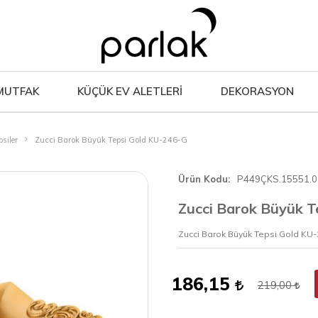
MUTFAK
KÜÇÜK EV ALETLERİ
DEKORASYON
psiler
Zucci Barok Büyük Tepsi Gold KU-246-G
Ürün Kodu
P449ÇKS.15551.0
Zucci Barok Büyük T
Zucci Barok Büyük Tepsi Gold KU
186,15
219,00