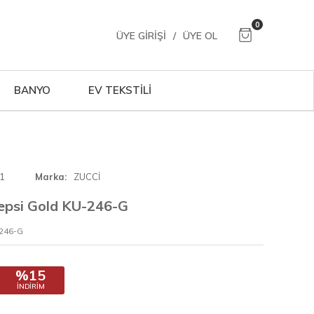
0
ÜYE GIRIŞI
/
ÜYE OL
BANYO
EV TEKSTİLİ
1
Marka
ZUCCİ
epsi Gold KU-246-G
-246-G
%15
İNDIRIM