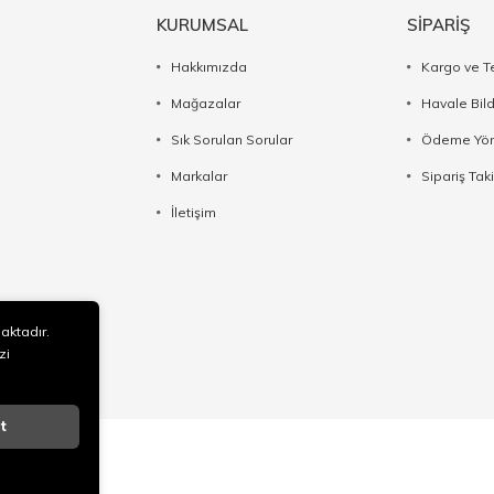
KURUMSAL
SİPARİŞ
Hakkımızda
Kargo ve T
Mağazalar
Havale Bil
Sık Sorulan Sorular
Ödeme Yön
Markalar
Sipariş Taki
İletişim
maktadır.
zi
t