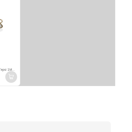
Lamedore Black Pearl Halatlı Uzun Tepsi 1MG-15645R