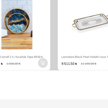
rnell 2'Li Yuvarlak Tepsi B5924
0
9.511,50
1.800,00
11.190,00