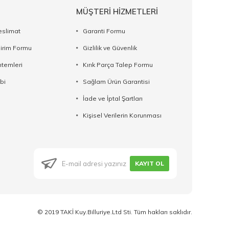
MÜŞTERİ HİZMETLERİ
eslimat
Garanti Formu
dirim Formu
Gizlilik ve Güvenlik
temleri
Kırık Parça Talep Formu
bi
Sağlam Ürün Garantisi
İade ve İptal Şartları
Kişisel Verilerin Korunması
KAYIT OL
© 2019 TAKİ Kuy.Billuriye.Ltd Sti. Tüm hakları saklıdır.