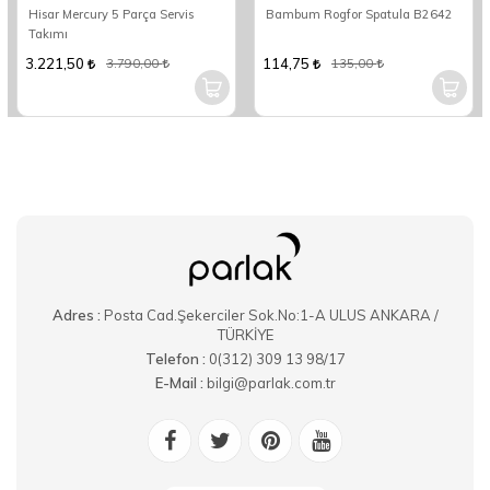
Hisar Mercury 5 Parça Servis
Bambum Rogfor Spatula B2642
Takımı
3.221,50
114,75
3.790,00
135,00
Adres :
Posta Cad.Şekerciler Sok.No:1-A ULUS ANKARA /
TÜRKİYE
Telefon :
0(312) 309 13 98/17
E-Mail :
bilgi@parlak.com.tr