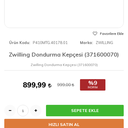
Favorilere Ekle
Ürün Kodu
P410MTG.40178.01
Marka
ZWILLING
Zwilling Dondurma Kepçesi (371600070)
Zwilling Dondurma Kepçesi (371600070)
%9
899,99
999,00
İNDIRIM
SEPETE EKLE
HIZLI SATIN AL