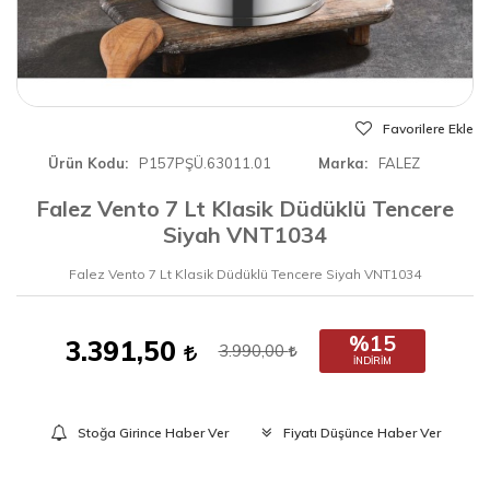
Favorilere Ekle
Ürün Kodu
P157PŞÜ.63011.01
Marka
FALEZ
Falez Vento 7 Lt Klasik Düdüklü Tencere
Siyah VNT1034
Falez Vento 7 Lt Klasik Düdüklü Tencere Siyah VNT1034
%15
3.391,50
3.990,00
İNDIRIM
Stoğa Girince Haber Ver
Fiyatı Düşünce Haber Ver