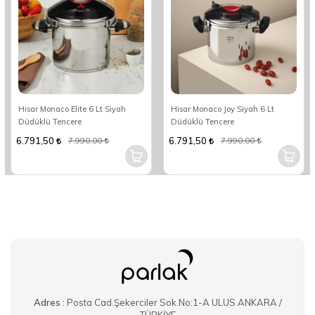
Hisar Monaco Elite 6 Lt Siyah
Hisar Monaco Joy Siyah 6 Lt
Düdüklü Tencere
Düdüklü Tencere
6.791,50
6.791,50
7.990,00
7.990,00
Adres :
Posta Cad.Şekerciler Sok.No:1-A ULUS ANKARA /