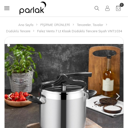
0
Ana Sayfa
PİŞİRME ÜRÜNLERİ
Tencereler, Tavalar
Düdüklü Tencere
Falez Vento 7 Lt Klasik Düdüklü Tencere Siyah VNT1034